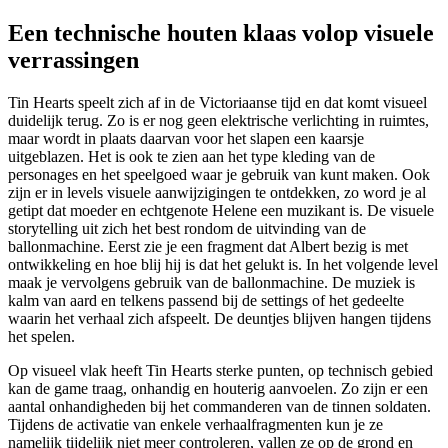
Een technische houten klaas volop visuele
verrassingen
Tin Hearts speelt zich af in de Victoriaanse tijd en dat komt visueel
duidelijk terug. Zo is er nog geen elektrische verlichting in ruimtes,
maar wordt in plaats daarvan voor het slapen een kaarsje
uitgeblazen. Het is ook te zien aan het type kleding van de
personages en het speelgoed waar je gebruik van kunt maken. Ook
zijn er in levels visuele aanwijzigingen te ontdekken, zo word je al
getipt dat moeder en echtgenote Helene een muzikant is. De visuele
storytelling uit zich het best rondom de uitvinding van de
ballonmachine. Eerst zie je een fragment dat Albert bezig is met
ontwikkeling en hoe blij hij is dat het gelukt is. In het volgende level
maak je vervolgens gebruik van de ballonmachine. De muziek is
kalm van aard en telkens passend bij de settings of het gedeelte
waarin het verhaal zich afspeelt. De deuntjes blijven hangen tijdens
het spelen.
Op visueel vlak heeft Tin Hearts sterke punten, op technisch gebied
kan de game traag, onhandig en houterig aanvoelen. Zo zijn er een
aantal onhandigheden bij het commanderen van de tinnen soldaten.
Tijdens de activatie van enkele verhaalfragmenten kun je ze
namelijk tijdelijk niet meer controleren, vallen ze op de grond en