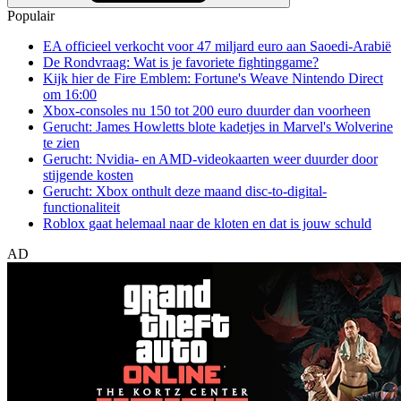
Populair
EA officieel verkocht voor 47 miljard euro aan Saoedi-Arabië
De Rondvraag: Wat is je favoriete fightinggame?
Kijk hier de Fire Emblem: Fortune's Weave Nintendo Direct
om 16:00
Xbox-consoles nu 150 tot 200 euro duurder dan voorheen
Gerucht: James Howletts blote kadetjes in Marvel's Wolverine
te zien
Gerucht: Nvidia- en AMD-videokaarten weer duurder door
stijgende kosten
Gerucht: Xbox onthult deze maand disc-to-digital-
functionaliteit
Roblox gaat helemaal naar de kloten en dat is jouw schuld
AD