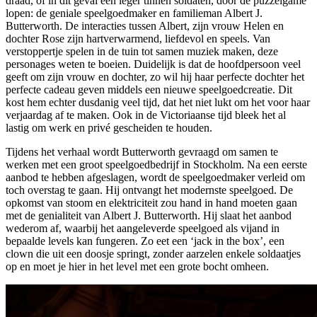
draad, of in dit geval een leger tinnen soldaten, door de puzzelgame
lopen: de geniale speelgoedmaker en familieman Albert J.
Butterworth. De interacties tussen Albert, zijn vrouw Helen en
dochter Rose zijn hartverwarmend, liefdevol en speels. Van
verstoppertje spelen in de tuin tot samen muziek maken, deze
personages weten te boeien. Duidelijk is dat de hoofdpersoon veel
geeft om zijn vrouw en dochter, zo wil hij haar perfecte dochter het
perfecte cadeau geven middels een nieuwe speelgoedcreatie. Dit
kost hem echter dusdanig veel tijd, dat het niet lukt om het voor haar
verjaardag af te maken. Ook in de Victoriaanse tijd bleek het al
lastig om werk en privé gescheiden te houden.
Tijdens het verhaal wordt Butterworth gevraagd om samen te
werken met een groot speelgoedbedrijf in Stockholm. Na een eerste
aanbod te hebben afgeslagen, wordt de speelgoedmaker verleid om
toch overstag te gaan. Hij ontvangt het modernste speelgoed. De
opkomst van stoom en elektriciteit zou hand in hand moeten gaan
met de genialiteit van Albert J. Butterworth. Hij slaat het aanbod
wederom af, waarbij het aangeleverde speelgoed als vijand in
bepaalde levels kan fungeren. Zo eet een ‘jack in the box’, een
clown die uit een doosje springt, zonder aarzelen enkele soldaatjes
op en moet je hier in het level met een grote bocht omheen.