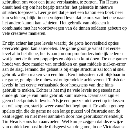
gebruiken om voor een juiste verplaatsing te zorgen. Tin Hearts
draait heel erg om het begrip transfer; het geleerde in nieuwe
situaties toepassen. Leer je net dat je met een kanon een boek neer
kan schieten, blijkt in een volgend level dat je ook van het ene naar
het andere kanon kan schieten. Het gebruik van objecten in
combinatie met het voortbewegen van de tinnen soldaten gebeurt op
vele creatieve manieren.
Er zijn echter langere levels waarbij de grote hoeveelheid opties
overweldigend kan aanvoelen. De game gooit je vanaf het eerste
level al in het diepe, het is aan jou om proefondervindelijk te leren
wat je met de tinnen poppetjes en objecten kunt doen. De ene gamer
houdt van deze manier van ontdekken en gaat middels trial-en-error
aan de slag. Iemand die gebaat is bij enige structuur zal toch al snel
gebruik willen maken van een hint. Een hintsysteem zit blijkbaar in
de game, getuige de onbewust ontgrendelde achievement 'finish de
levels' in het eerste verhaalstuk door hoogstens van drie hints
gebruik te maken. Echter is het mij na vele levels nog steeds niet
duidelijk hoe je van hints gebruik kunt maken. Daarnaast zijn er
geen checkpoints in levels. Als je een puzzel niet weet op te lossen
en wil stoppen, start je weer vanaf het beginpunt. Er zullen genoeg
spelers zijn die de game na een lange puzzel vol frustratie aan de
kant leggen en niet meer aanraken door hoe gebruiksonvriendelijk
Tin Hearts soms kan aanvoelen. Wel kun je zeggen dat deze wijze
van ontdekken past in de tijdsgeest van de game, in de Victoriaanse