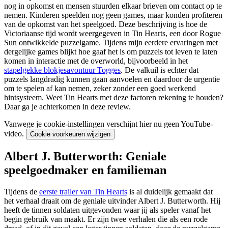
nog in opkomst en mensen stuurden elkaar brieven om contact op te
nemen. Kinderen speelden nog geen games, maar konden profiteren
van de opkomst van het speelgoed. Deze beschrijving is hoe de
Victoriaanse tijd wordt weergegeven in Tin Hearts, een door Rogue
Sun ontwikkelde puzzelgame. Tijdens mijn eerdere ervaringen met
dergelijke games blijkt hoe gaaf het is om puzzels tot leven te laten
komen in interactie met de overworld, bijvoorbeeld in het
stapelgekke blokjesavontuur Togges
. De valkuil is echter dat
puzzels langdradig kunnen gaan aanvoelen en daardoor de urgentie
om te spelen af kan nemen, zeker zonder een goed werkend
hintsysteem. Weet Tin Hearts met deze factoren rekening te houden?
Daar ga je achterkomen in deze review.
Vanwege je cookie-instellingen verschijnt hier nu geen YouTube-
video.
Cookie voorkeuren wijzigen
Albert J. Butterworth: Geniale
speelgoedmaker en familieman
Tijdens de
eerste trailer van Tin Hearts
is al duidelijk gemaakt dat
het verhaal draait om de geniale uitvinder Albert J. Butterworth. Hij
heeft de tinnen soldaten uitgevonden waar jij als speler vanaf het
begin gebruik van maakt. Er zijn twee verhalen die als een rode