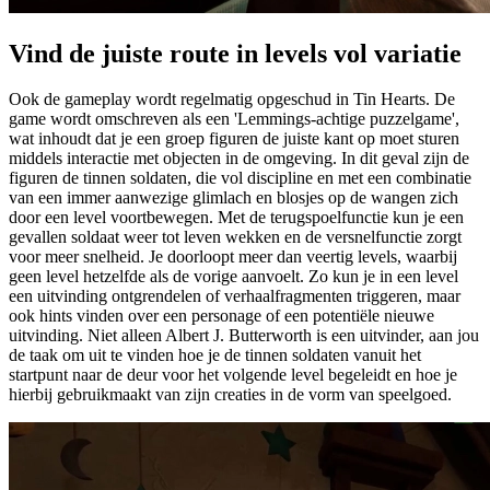
Vind de juiste route in levels vol variatie
Ook de gameplay wordt regelmatig opgeschud in Tin Hearts. De
game wordt omschreven als een 'Lemmings-achtige puzzelgame',
wat inhoudt dat je een groep figuren de juiste kant op moet sturen
middels interactie met objecten in de omgeving. In dit geval zijn de
figuren de tinnen soldaten, die vol discipline en met een combinatie
van een immer aanwezige glimlach en blosjes op de wangen zich
door een level voortbewegen. Met de terugspoelfunctie kun je een
gevallen soldaat weer tot leven wekken en de versnelfunctie zorgt
voor meer snelheid. Je doorloopt meer dan veertig levels, waarbij
geen level hetzelfde als de vorige aanvoelt. Zo kun je in een level
een uitvinding ontgrendelen of verhaalfragmenten triggeren, maar
ook hints vinden over een personage of een potentiële nieuwe
uitvinding. Niet alleen Albert J. Butterworth is een uitvinder, aan jou
de taak om uit te vinden hoe je de tinnen soldaten vanuit het
startpunt naar de deur voor het volgende level begeleidt en hoe je
hierbij gebruikmaakt van zijn creaties in de vorm van speelgoed.