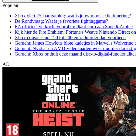
Populair
Xbox viert 25 jaar gaming: wat is jouw mooiste herinnering?
De Rondvraag: Wat is je favoriete fightinggame?
EA officieel verkocht voor 47 miljard euro aan Saoedi-Arabië
Kijk hier de Fire Emblem: Fortune's Weave Nintendo Direct o
Xbox-consoles nu 150 tot 200 euro duurder dan voorheen
Gerucht: James Howletts blote kadetjes in Marvel's Wolverine t
Gerucht: Nvidia- en AMD-videokaarten weer duurder door stij
Gerucht: Xbox onthult deze maand disc-to-digital-functionalitei
AD