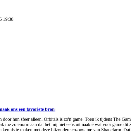
26 19:38
maak ons een favoriete bron
 door hun sfeer alleen. Orbitals is zo'n game. Toen ik tijdens The Ga
l sprak me zo enorm aan dat het mij niet eens uitmaakte wat voor game d
 kennis te maken met deze bijzondere co-opgame van Shapefarm. Dat b