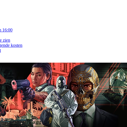
m 16:00
e zien
gende kosten
t