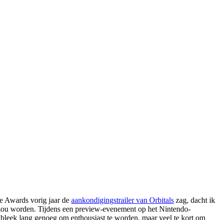
me Awards vorig jaar de
aankondigingstrailer van Orbitals
zag, dacht ik
it zou worden. Tijdens een preview-evenement op het Nintendo-
leek lang genoeg om enthousiast te worden, maar veel te kort om