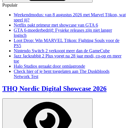
Populair
Weekendmodus: van 8 augustus 2026 met Marvel Tōkon, wat
speel jij?
Netflix pakt primeur met showcase van GTA 6
GTA 6-moederbedrijf: Fysieke releases zijn niet langer
logisch
Loot Drop: Win MARVEL Tōkon: Fighting Souls voor de
PS5
Nintendo Switch 2 verkoopt meer dan de GameCube
Jazz Jackrabbit 2 Plus voegt na 28 jaar modi, co-op en meer
toe
Halo Studios geraakt door ontslagronde
Check hier of je bent toegelaten aan The Duskbloods
Network Test
THQ Nordic Digital Showcase 2026