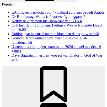
Populair
EA officieel verkocht voor 47 miljard euro aan Saoedi-Arabië
De Rondvraag: Wat is je favoriete fightinggame?
Netflix pakt primeur met showcase van GTA 6
Kijk hier de Fire Emblem: Fortune's Weave Nintendo Direct
om 16:00
Roblox gaat helemaal naar de kloten en dat is jouw schuld
Gerucht: Xbox onthult deze maand disc-to-digital-
functionaliteit
Nintendo is erbij tijdens gamescom 2026 en wel met deze 9
games
Dave Bautista in gesprek voor rol van Kratos in God of War-
serie