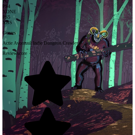
PC
PS4
XONE
PS5
XBS
Genres
Actie
Avontuur
Indie
Dungeon Crawler
Reviewscore