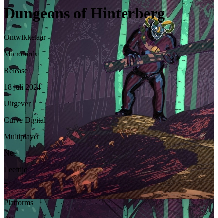
Dungeons of Hinterberg
Ontwikkelaar
Microbirds
Release
18 juli 2024
Uitgever
Curve Digital
Multiplayer
Nee
Leeftijd
7+
Platforms