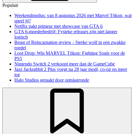
Populair
Weekendmodus: van 8 augustus 2026 met Marvel Tōkon, wat
speel jij?
Netflix pakt primeur met showcase van GTA 6
GTA 6-moederbedrijf: Fysieke releases zijn niet langer
logisch
Beast of Reincarnation review - Sterke wolf in een zwakke
roedel
Loot Drop: Win MARVEL Tōkon: Fighting Souls voor de
PS5
Nintendo Switch 2 verkoopt meer dan de GameCube
Jazz Jackrabbit 2 Plus voegt na 28 jaar modi, co-op en meer
toe
Halo Studios geraakt door ontslagronde