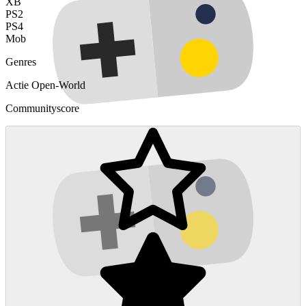
XB
PS2
PS4
Mob
Genres
Actie
Open-World
Communityscore