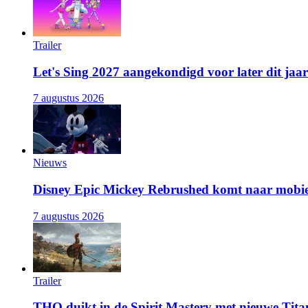
Trailer
Let's Sing 2027 aangekondigd voor later dit jaar
7 augustus 2026
Nieuws
Disney Epic Mickey Rebrushed komt naar mobie
7 augustus 2026
Trailer
THQ duikt in de Spirit Mastery met nieuwe Titan