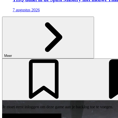
7 augustus 2026
Meer
Je moet eerst inloggen om deze game aan je backlog toe te voegen.