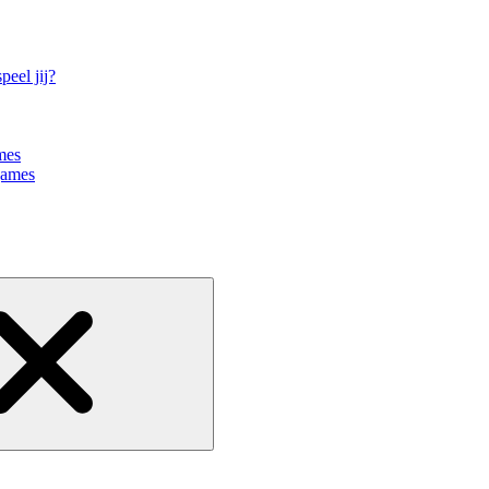
eel jij?
mes
games