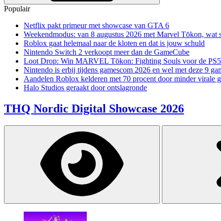
Populair
Netflix pakt primeur met showcase van GTA 6
Weekendmodus: van 8 augustus 2026 met Marvel Tōkon, wat sp
Roblox gaat helemaal naar de kloten en dat is jouw schuld
Nintendo Switch 2 verkoopt meer dan de GameCube
Loot Drop: Win MARVEL Tōkon: Fighting Souls voor de PS5
Nintendo is erbij tijdens gamescom 2026 en wel met deze 9 ga
Aandelen Roblox kelderen met 70 procent door minder virale 
Halo Studios geraakt door ontslagronde
THQ Nordic Digital Showcase 2026