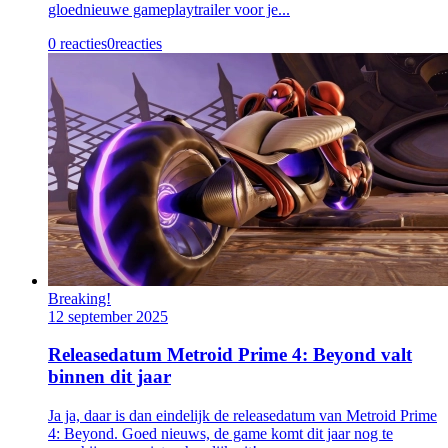
gloednieuwe gameplaytrailer voor je...
0 reacties
0
reacties
Breaking!
12 september 2025
Releasedatum Metroid Prime 4: Beyond valt
binnen dit jaar
Ja ja, daar is dan eindelijk de releasedatum van Metroid Prime
4: Beyond. Goed nieuws, de game komt dit jaar nog te