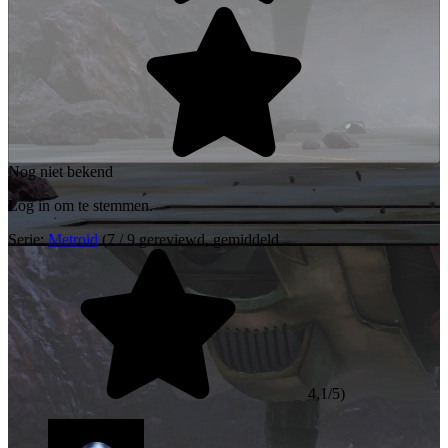
Nog niet bekend
Log in om te stemmen.
Serie:
Metroid
(7 / 9 gereviewd, gemiddeld
4,1/5)