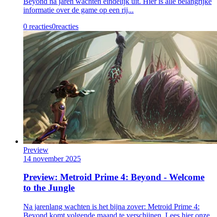
Beyond na jaren wachten eindelijk uit. Hier is alle belangrijke
informatie over de game op een rij...
0 reacties
0
reacties
Preview
14 november 2025
Preview: Metroid Prime 4: Beyond - Welcome
to the Jungle
Na jarenlang wachten is het bijna zover: Metroid Prime 4:
Beyond komt volgende maand te verschijnen. Lees hier onze