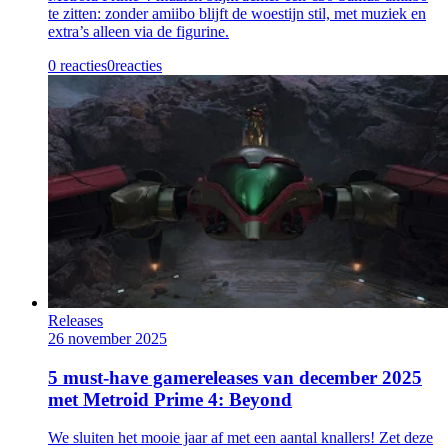
te zitten: zonder amiibo blijft de woestijn stil, met muziek en
extra’s alleen via de figurine.
0 reacties
0
reacties
Releases
26 november 2025
5 must-have gamereleases van december 2025
met Metroid Prime 4: Beyond
We sluiten het mooie jaar af met een aantal knallers! Zet deze