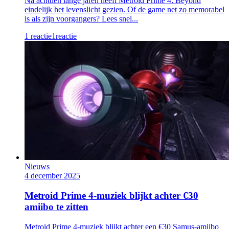
Na achttien lange jaren heeft Metroid Prime 4: Beyond
eindelijk het levenslicht gezien. Of de game net zo memorabel
is als zijn voorgangers? Lees snel...
1 reactie
1
reactie
Nieuws
4 december 2025
Metroid Prime 4-muziek blijkt achter €30
amiibo te zitten
Metroid Prime 4-muziek blijkt achter een €30 Samus-amiibo