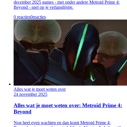
december 2025 games - met onder andere Metroid Prime 4:
Beyond - snel op je verlanglijstje.
0 reacties
0
reacties
Alles wat je moet weten over
24 november 2025
Alles wat je moet weten over: Metroid Prime 4:
Beyond
Nog heel even wachten en dan komt Metroid Prime 4: