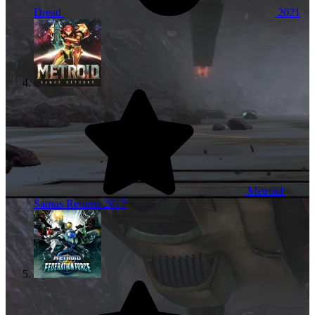
Dread
2021
Metroid:
Samus Returns
2017