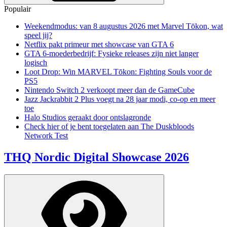
Populair
Weekendmodus: van 8 augustus 2026 met Marvel Tōkon, wat
speel jij?
Netflix pakt primeur met showcase van GTA 6
GTA 6-moederbedrijf: Fysieke releases zijn niet langer
logisch
Loot Drop: Win MARVEL Tōkon: Fighting Souls voor de
PS5
Nintendo Switch 2 verkoopt meer dan de GameCube
Jazz Jackrabbit 2 Plus voegt na 28 jaar modi, co-op en meer
toe
Halo Studios geraakt door ontslagronde
Check hier of je bent toegelaten aan The Duskbloods
Network Test
THQ Nordic Digital Showcase 2026