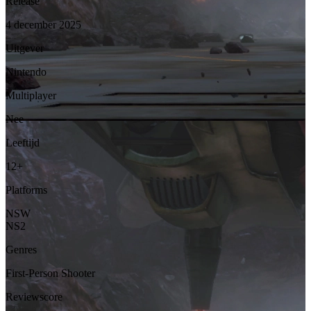
Release
4 december 2025
Uitgever
Nintendo
Multiplayer
Nee
Leeftijd
12+
Platforms
NSW
NS2
Genres
First-Person Shooter
Reviewscore