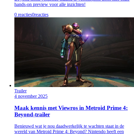
hands-on preview voor alle inzichten!
0 reacties
0
reacties
Trailer
4 november 2025
Maak kennis met Viewros in Metroid Prime 4:
Beyond-trailer
Benieuwd wat je nou daadwerkelijk te wachten staat in de
wereld van Metroid Prime 4: Beyond? Nintendo heeft een