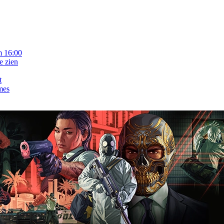
m 16:00
e zien
t
mes