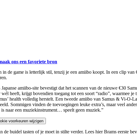
maak ons een favoriete bron
 in de game is letterlijk stil, tenzij je een amiibo koopt. In een clip 
ren.
s Japanse amiibo-site bevestigt dat het scannen van de nieuwe €30 Samu
uur wél heeft, krijgt bovendien toegang tot een soort “radio”, waarmee je
mus’ health volledig herstelt. Een tweede amiibo van Samus & Vi-O-La
rdeeld. Sommigen vinden de toevoegingen leuke extra’s, maar veel and
d is naar een muziekinstrument… speelt geen muziek.”
okie voorkeuren wijzigen
n de buidel tasten of je moet in stilte verder. Lees hier Brams eerste b