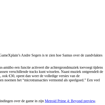
van GameXplain’s Andre Segers is te zien hoe Samus over de zandvlaktes
s-amiibo een functie activeert die achtergrondmuziek toevoegt tijdens
 tussen verschillende tracks kunt wisselen. Naast muziek ontgrendelt de
, ook €30, opent dan weer de volledige versies van de
eren noemen het “microtransacties vermomd als speelgoed.” Een veel
evindingen over de game in zijn
Metroid Prime 4: Beyond preview
.