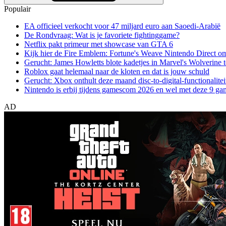
Populair
EA officieel verkocht voor 47 miljard euro aan Saoedi-Arabië
De Rondvraag: Wat is je favoriete fightinggame?
Netflix pakt primeur met showcase van GTA 6
Kijk hier de Fire Emblem: Fortune's Weave Nintendo Direct o
Gerucht: James Howletts blote kadetjes in Marvel's Wolverine t
Roblox gaat helemaal naar de kloten en dat is jouw schuld
Gerucht: Xbox onthult deze maand disc-to-digital-functionalitei
Nintendo is erbij tijdens gamescom 2026 en wel met deze 9 ga
AD