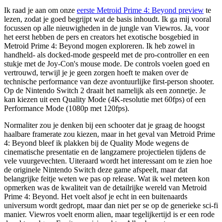
Ik raad je aan om onze
eerste Metroid Prime 4: Beyond preview
te
lezen, zodat je goed begrijpt wat de basis inhoudt. Ik ga mij vooral
focussen op alle nieuwigheden in de jungle van Viewros. Ja, voor
het eerst hebben de pers en creators het exotische bosgebied in
Metroid Prime 4: Beyond mogen exploreren. Ik heb zowel in
handheld- als docked-mode gespeeld met de pro-controller en een
stukje met de Joy-Con's mouse mode. De controls voelen goed en
vertrouwd, terwijl je je geen zorgen hoeft te maken over de
technische performance van deze avontuurlijke first-person shooter.
Op de Nintendo Switch 2 draait het namelijk als een zonnetje. Je
kan kiezen uit een Quality Mode (4K-resolutie met 60fps) of een
Performance Mode (1080p met 120fps).
Normaliter zou je denken bij een schooter dat je graag de hoogst
haalbare framerate zou kiezen, maar in het geval van Metroid Prime
4: Beyond bleef ik plakken bij de Quality Mode wegens de
cinematische presentatie en de langzamere projectielen tijdens de
vele vuurgevechten. Uiteraard wordt het interessant om te zien hoe
de originele Nintendo Switch deze game afspeelt, maar dat
belangrijke feitje weten we pas op release. Wat ik wel meteen kon
opmerken was de kwaliteit van de detailrijke wereld van Metroid
Prime 4: Beyond. Het voelt alsof je echt in een buitenaards
universum wordt gedropt, maar dan niet per se op de generieke sci-fi
manier. Viewros voelt enorm alien, maar tegelijkertijd is er een rode