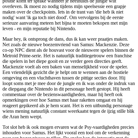
positie komt ter sprake wanneer je heelhuids de jungle wilt
overleven. Ik moest zo nodig tijdens mijn speelsessie een grapje
maken over de checkpoints. Iets in de trant van 'die heb ik niet
nodig' want 'ik ga toch niet dood'. Om vervolgens bij de eerste
serieuze aanvaring meteen het bijna te moeten bekopen met mijn
leven - en mijn reputatie bij Nintendo.
Maar hey, ik ontsprong de dans, dus ik kan weer praatjes maken.
Net zoals de nieuwe boezemvriend van Samus: Mackenzie. Deze
co-op NPC dient als de houvast voor de nieuwere spelers binnen de
Metroid Prime-serie. Het is natuurlijk traditiegetrouw een franchise
die spelers in het diepe gooit en ze verder geen directies geeft.
Mackenzie voelt als een baken van menselijkheid voor de speler.
Een vriendelijk gezicht die je helpt om te wennen aan de hostiele
omgeving en een vluchthaven tussen de pittige secties door. Hij
loopt soms met je mee door de jungle en ik was onder de indruk van
de diepgang die Nintendo in dit personage heeft gestopt. Hij heeft
commentaar over de bezienswaardigheden, maar hij heeft ook
opmerkingen over hoe Samus met haar raketten omgaat en hij
reageert gepikeerd als je hem scant. Het is een uitbundig personage
wiens mening natuurlijk constant weerkaatst tegen de ijzig stille blik
die Aran hem werpt.
Tot slot heb ik ook mogen ervaren wat de Psy-vaardigheden precies
inhouden voor Samus. Het lijkt vooral een tool om de verkenning