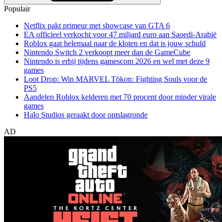
Populair
Netflix pakt primeur met showcase van GTA 6
EA officieel verkocht voor 47 miljard euro aan Saoedi-Arabië
Roblox gaat helemaal naar de kloten en dat is jouw schuld
Nintendo Switch 2 verkoopt meer dan de GameCube
Nintendo is erbij tijdens gamescom 2026 en wel met deze 9
games
Loot Drop: Win MARVEL Tōkon: Fighting Souls voor de
PS5
Aandelen Roblox kelderen met 70 procent door minder virale
games
Halo Studios geraakt door ontslagronde
AD