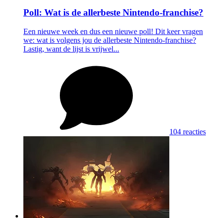
Poll: Wat is de allerbeste Nintendo-franchise?
Een nieuwe week en dus een nieuwe poll! Dit keer vragen
we: wat is volgens jou de allerbeste Nintendo-franchise?
Lastig, want de lijst is vrijwel...
104 reacties