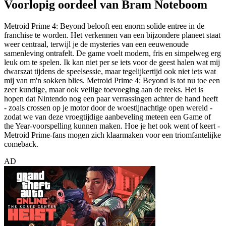
Voorlopig oordeel van Bram Noteboom
Metroid Prime 4: Beyond belooft een enorm solide entree in de
franchise te worden. Het verkennen van een bijzondere planeet staat
weer centraal, terwijl je de mysteries van een eeuwenoude
samenleving ontrafelt. De game voelt modern, fris en simpelweg erg
leuk om te spelen. Ik kan niet per se iets voor de geest halen wat mij
dwarszat tijdens de speelsessie, maar tegelijkertijd ook niet iets wat
mij van m'n sokken blies. Metroid Prime 4: Beyond is tot nu toe een
zeer kundige, maar ook veilige toevoeging aan de reeks. Het is
hopen dat Nintendo nog een paar verrassingen achter de hand heeft
- zoals crossen op je motor door de woestijnachtige open wereld -
zodat we van deze vroegtijdige aanbeveling meteen een Game of
the Year-voorspelling kunnen maken. Hoe je het ook went of keert -
Metroid Prime-fans mogen zich klaarmaken voor een triomfantelijke
comeback.
AD