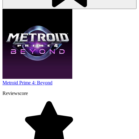
Metroid Prime 4: Beyond
Reviewscore