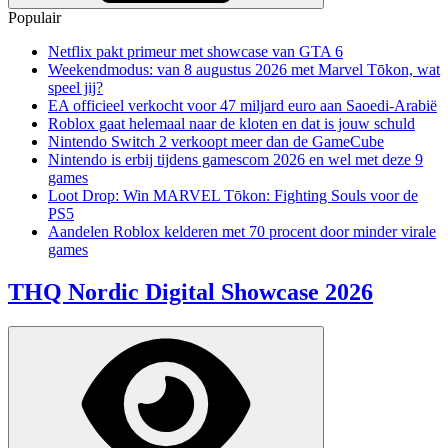
Populair
Netflix pakt primeur met showcase van GTA 6
Weekendmodus: van 8 augustus 2026 met Marvel Tōkon, wat
speel jij?
EA officieel verkocht voor 47 miljard euro aan Saoedi-Arabië
Roblox gaat helemaal naar de kloten en dat is jouw schuld
Nintendo Switch 2 verkoopt meer dan de GameCube
Nintendo is erbij tijdens gamescom 2026 en wel met deze 9
games
Loot Drop: Win MARVEL Tōkon: Fighting Souls voor de
PS5
Aandelen Roblox kelderen met 70 procent door minder virale
games
THQ Nordic Digital Showcase 2026