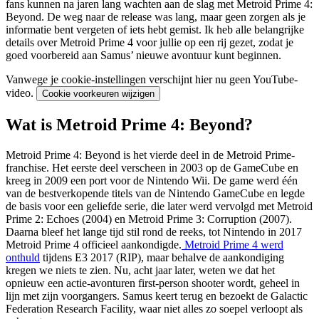
fans kunnen na jaren lang wachten aan de slag met Metroid Prime 4:
Beyond. De weg naar de release was lang, maar geen zorgen als je
informatie bent vergeten of iets hebt gemist. Ik heb alle belangrijke
details over Metroid Prime 4 voor jullie op een rij gezet, zodat je
goed voorbereid aan Samus’ nieuwe avontuur kunt beginnen.
Vanwege je cookie-instellingen verschijnt hier nu geen YouTube-
video.
Cookie voorkeuren wijzigen
Wat is Metroid Prime 4: Beyond?
Metroid Prime 4: Beyond is het vierde deel in de Metroid Prime-
franchise. Het eerste deel verscheen in 2003 op de GameCube en
kreeg in 2009 een port voor de Nintendo Wii. De game werd één
van de bestverkopende titels van de Nintendo GameCube en legde
de basis voor een geliefde serie, die later werd vervolgd met Metroid
Prime 2: Echoes (2004) en Metroid Prime 3: Corruption (2007).
Daarna bleef het lange tijd stil rond de reeks, tot Nintendo in 2017
Metroid Prime 4 officieel aankondigde.
Metroid Prime 4 werd
onthuld
tijdens E3 2017 (RIP), maar behalve de aankondiging
kregen we niets te zien. Nu, acht jaar later, weten we dat het
opnieuw een actie-avonturen first-person shooter wordt, geheel in
lijn met zijn voorgangers. Samus keert terug en bezoekt de Galactic
Federation Research Facility, waar niet alles zo soepel verloopt als