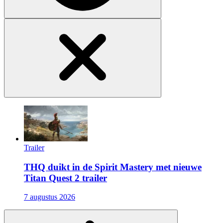
Trailer
THQ duikt in de Spirit Mastery met nieuwe
Titan Quest 2 trailer
7 augustus 2026