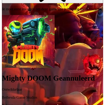
Je moet eerst inloggen om deze game aan je backlog toe te voegen.
Mighty DOOM
Geannuleerd
Ontwikkelaar
Bethesda Game Studios