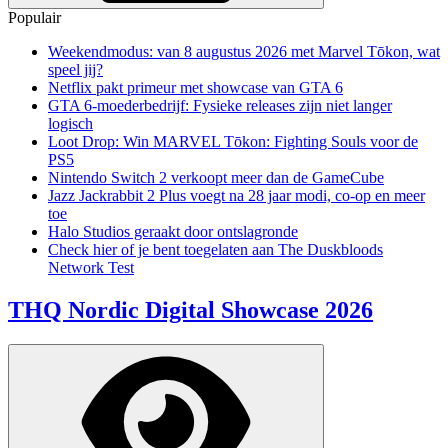
Populair
Weekendmodus: van 8 augustus 2026 met Marvel Tōkon, wat
speel jij?
Netflix pakt primeur met showcase van GTA 6
GTA 6-moederbedrijf: Fysieke releases zijn niet langer
logisch
Loot Drop: Win MARVEL Tōkon: Fighting Souls voor de
PS5
Nintendo Switch 2 verkoopt meer dan de GameCube
Jazz Jackrabbit 2 Plus voegt na 28 jaar modi, co-op en meer
toe
Halo Studios geraakt door ontslagronde
Check hier of je bent toegelaten aan The Duskbloods
Network Test
THQ Nordic Digital Showcase 2026