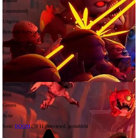
Release
Geannuleerd
Uitgever
Bethesda Softworks
Multiplayer
Nee
Leeftijd
-
Platforms
Mob
Genres
Actie
Serie:
DOOM
(7 / 11 gereviewd, gemiddeld