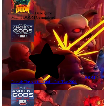
Deze game
Mighty DOOM
Geannuleerd
DOOM
Eternal: The Ancient Gods - Part Two
2021