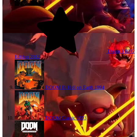
Doom 3 BFG
Edition
2012
DOOM II: Hell on Earth
1994
DOOM Classic
1993