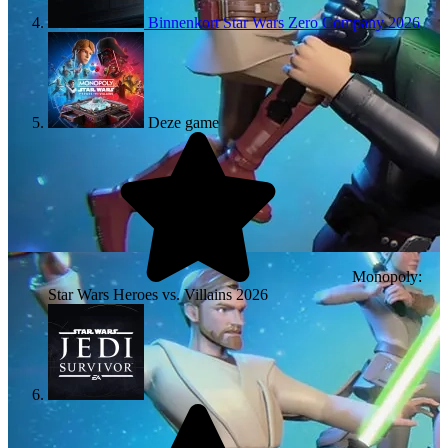
Binnenkort
Star Wars Zero Company
2026
Deze game
Monopoly:
Star Wars Heroes vs. Villains
2026