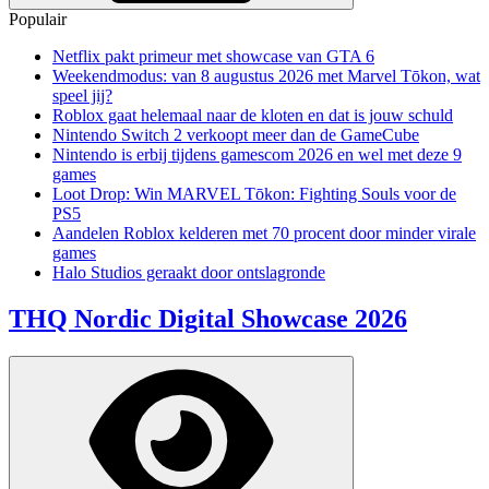
Populair
Netflix pakt primeur met showcase van GTA 6
Weekendmodus: van 8 augustus 2026 met Marvel Tōkon, wat
speel jij?
Roblox gaat helemaal naar de kloten en dat is jouw schuld
Nintendo Switch 2 verkoopt meer dan de GameCube
Nintendo is erbij tijdens gamescom 2026 en wel met deze 9
games
Loot Drop: Win MARVEL Tōkon: Fighting Souls voor de
PS5
Aandelen Roblox kelderen met 70 procent door minder virale
games
Halo Studios geraakt door ontslagronde
THQ Nordic Digital Showcase 2026