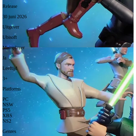
Release
30 juni 2026
Uitgever
Ubisoft
Multiplayer
Ja
Leeftijd
3+
Platforms
PC
NSW
PS5
XBS
NS2
Genres