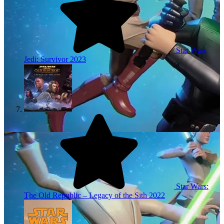
Star Wars
Jedi: Survivor
2023
Star Wars:
The Old Republic – Legacy of the Sith
2022