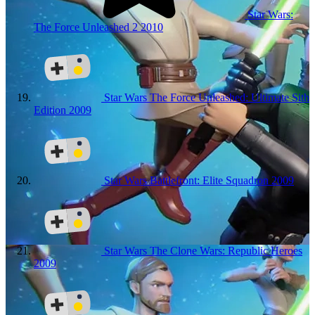
Star Wars:
The Force Unleashed 2
2010
Star Wars The Force Unleashed: Ultimate Sith
Edition
2009
Star Wars Battlefront: Elite Squadron
2009
Star Wars The Clone Wars: Republic Heroes
2009