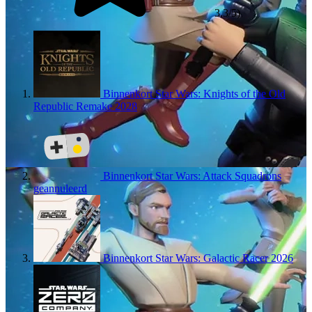
3,3/5)
Binnenkort
Star Wars: Knights of the Old
Republic Remake
2028
Binnenkort
Star Wars: Attack Squadrons
geannuleerd
Binnenkort
Star Wars: Galactic Racer
2026