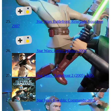
Star Wars Battlefront: Renegade Squadron
2007
Star Wars: Lethal Alliance
2006
Star Wars: Battlefront 2 (2005)
2005
Star Wars Republic Commando
2005