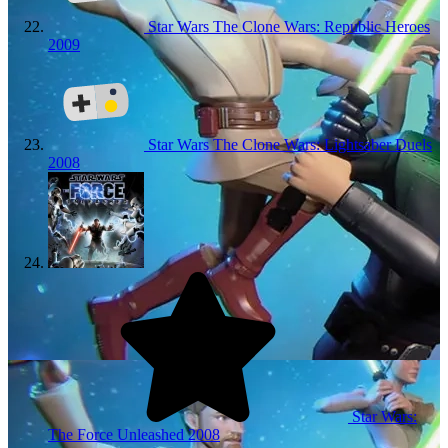
Star Wars The Clone Wars: Republic Heroes
2009
Star Wars The Clone Wars: Lightsaber Duels
2008
Star Wars:
The Force Unleashed
2008