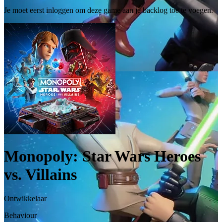
Je moet eerst inloggen om deze game aan je backlog toe te voegen.
Monopoly: Star Wars Heroes
vs. Villains
Ontwikkelaar
Behaviour