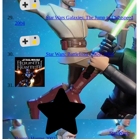
Star Wars Galaxies: The Jump to Lightspeed
2004
Star Wars: Battlefront (2004)
2004
Star Wars:
Bounty Hunter
2002