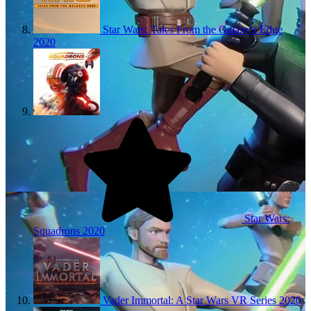
Star Wars: Tales From the Galaxy's Edge
2020
Star Wars:
Squadrons
2020
Vader Immortal: A Star Wars VR Series
2020