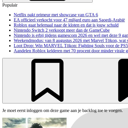
Populair
Netflix pakt primeur met showcase van GTA 6
EA officieel verkocht voor 47 miljard euro aan Saoedi-Arabië
Roblox gaat helemaal naar de kloten en dat is jouw schuld
Nintendo Switch 2 verkoopt meer dan de GameCube
Nintendo is erbij tijdens gamescom 2026 en wel met deze 9 ga
Weekendmodus: van 8 augustus 2026 met Marvel Tōkon, wat sp
Loot Drop: Win MARVEL Tōkon: Fighting Souls voor de PS5
Aandelen Roblox kelderen met 70 procent door minder virale 
Je moet eerst inloggen om deze game aan je backlog toe te voegen.