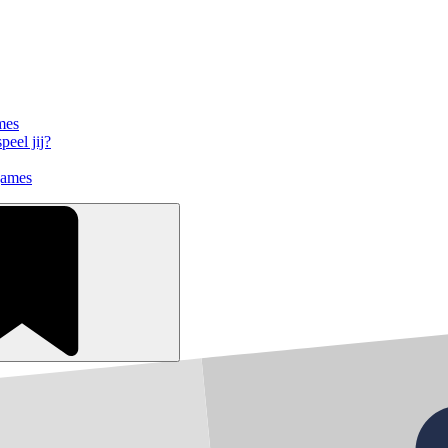
mes
eel jij?
games