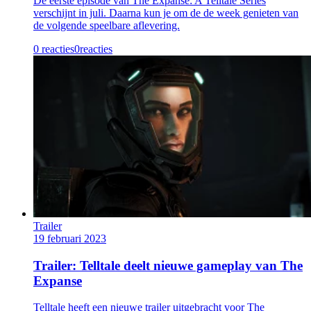
De eerste episode van The Expanse: A Telltale Series
verschijnt in juli. Daarna kun je om de de week genieten van
de volgende speelbare aflevering.
0 reacties
0
reacties
Trailer
19 februari 2023
Trailer: Telltale deelt nieuwe gameplay van The
Expanse
Telltale heeft een nieuwe trailer uitgebracht voor The