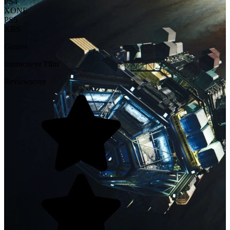
PS4
XONE
PS5
XBS
Genres
Interactieve Film
Reviewscore