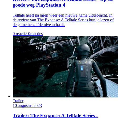
goede weg PlayStation 4
Telltale heeft na jaren weer een nieuwe game uitgebracht. In
de review van The Expanse: A Telltale Series kun je lezen of
de game hetzelfde niveau haalt.
0 reacties
0
reacties
Trailer
10 augustus 2023
Trailer: The Expanse: A Telltale Series -