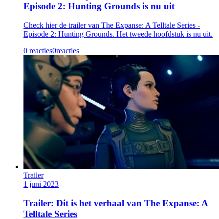
Episode 2: Hunting Grounds is nu uit
Check hier de trailer van The Expanse: A Telltale Series -
Episode 2: Hunting Grounds. Het tweede hoofdstuk is nu uit.
0 reacties
0
reacties
Trailer
1 juni 2023
Trailer: Dit is het verhaal van The Expanse: A
Telltale Series