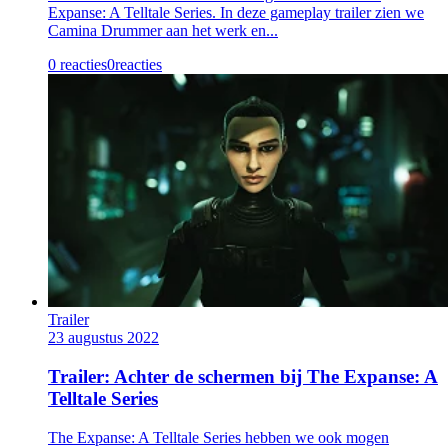
Expanse: A Telltale Series. In deze gameplay trailer zien we
Camina Drummer aan het werk en...
0 reacties
0
reacties
Trailer
23 augustus 2022
Trailer: Achter de schermen bij The Expanse: A
Telltale Series
The Expanse: A Telltale Series hebben we ook mogen