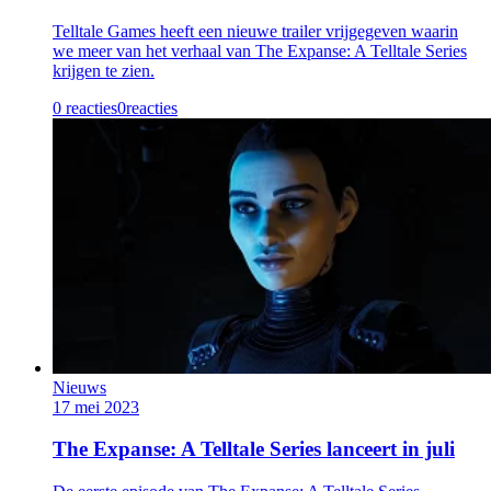
Telltale Games heeft een nieuwe trailer vrijgegeven waarin
we meer van het verhaal van The Expanse: A Telltale Series
krijgen te zien.
0 reacties
0
reacties
Nieuws
17 mei 2023
The Expanse: A Telltale Series lanceert in juli