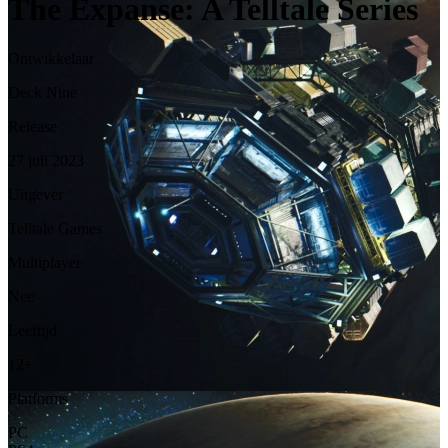
The Expanse: A Telltale Series
Ontwikkelaar
Deck Nine
Release
27 juli 2023
Uitgever
Telltale Games
Multiplayer
Nee
Leeftijd
12+
Platforms
PC