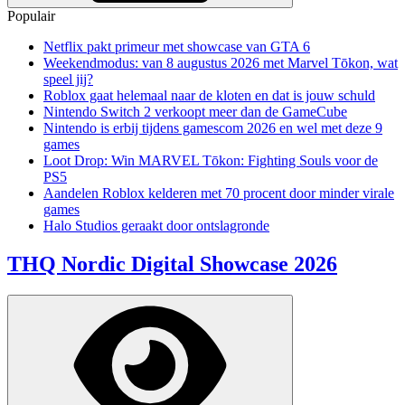
Populair
Netflix pakt primeur met showcase van GTA 6
Weekendmodus: van 8 augustus 2026 met Marvel Tōkon, wat
speel jij?
Roblox gaat helemaal naar de kloten en dat is jouw schuld
Nintendo Switch 2 verkoopt meer dan de GameCube
Nintendo is erbij tijdens gamescom 2026 en wel met deze 9
games
Loot Drop: Win MARVEL Tōkon: Fighting Souls voor de
PS5
Aandelen Roblox kelderen met 70 procent door minder virale
games
Halo Studios geraakt door ontslagronde
THQ Nordic Digital Showcase 2026