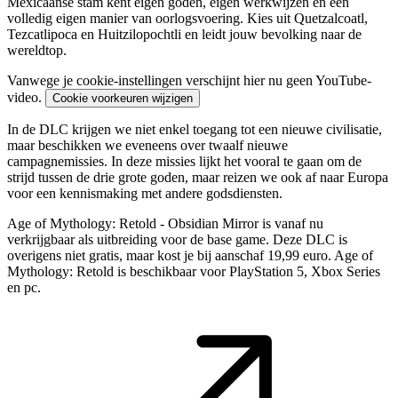
Mexicaanse stam kent eigen goden, eigen werkwijzen en een
volledig eigen manier van oorlogsvoering. Kies uit Quetzalcoatl,
Tezcatlipoca en Huitzilopochtli en leidt jouw bevolking naar de
wereldtop.
Vanwege je cookie-instellingen verschijnt hier nu geen YouTube-
video.
Cookie voorkeuren wijzigen
In de DLC krijgen we niet enkel toegang tot een nieuwe civilisatie,
maar beschikken we eveneens over twaalf nieuwe
campagnemissies. In deze missies lijkt het vooral te gaan om de
strijd tussen de drie grote goden, maar reizen we ook af naar Europa
voor een kennismaking met andere godsdiensten.
Age of Mythology: Retold - Obsidian Mirror is vanaf nu
verkrijgbaar als uitbreiding voor de base game. Deze DLC is
overigens niet gratis, maar kost je bij aanschaf 19,99 euro. Age of
Mythology: Retold is beschikbaar voor PlayStation 5, Xbox Series
en pc.