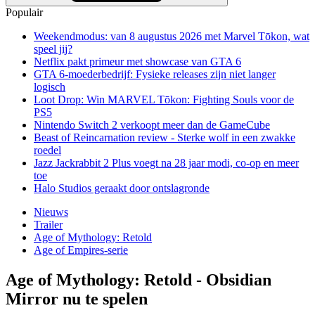
Populair
Weekendmodus: van 8 augustus 2026 met Marvel Tōkon, wat
speel jij?
Netflix pakt primeur met showcase van GTA 6
GTA 6-moederbedrijf: Fysieke releases zijn niet langer
logisch
Loot Drop: Win MARVEL Tōkon: Fighting Souls voor de
PS5
Nintendo Switch 2 verkoopt meer dan de GameCube
Beast of Reincarnation review - Sterke wolf in een zwakke
roedel
Jazz Jackrabbit 2 Plus voegt na 28 jaar modi, co-op en meer
toe
Halo Studios geraakt door ontslagronde
Nieuws
Trailer
Age of Mythology: Retold
Age of Empires-serie
Age of Mythology: Retold - Obsidian
Mirror nu te spelen