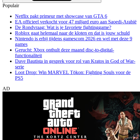
Populair
Netflix pakt primeur met showcase van GTA 6
EA officieel verkocht voor 47 miljard euro aan Saoedi-Arabië
De Rondvraag: Wat is je favoriete fightinggame?
Roblox gaat helemaal naar de kloten en dat is jouw schuld
Nintendo is erbij tijdens gamescom 2026 en wel met deze 9
games
Gerucht: Xbox onthult deze maand disc-to-digital-
functionaliteit
Dave Bautista in gesprek voor rol van Kratos in God of War-
serie
Loot Drop: Win MARVEL Tōkon: Fighting Souls voor de
PS5
AD