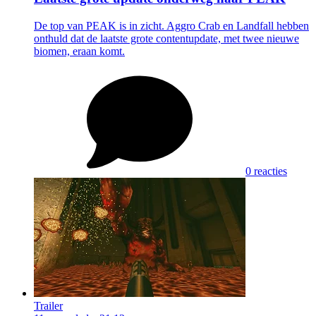
De top van PEAK is in zicht. Aggro Crab en Landfall hebben
onthuld dat de laatste grote contentupdate, met twee nieuwe
biomen, eraan komt.
0 reacties
Trailer