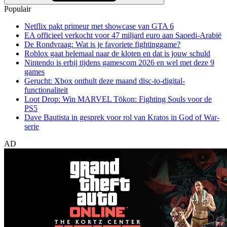
Populair
Netflix pakt primeur met showcase van GTA 6
EA officieel verkocht voor 47 miljard euro aan Saoedi-Arabië
De Rondvraag: Wat is je favoriete fightinggame?
Roblox gaat helemaal naar de kloten en dat is jouw schuld
Nintendo is erbij tijdens gamescom 2026 en wel met deze 9
games
Gerucht: Xbox onthult deze maand disc-to-digital-
functionaliteit
Loot Drop: Win MARVEL Tōkon: Fighting Souls voor de
PS5
Dave Bautista in gesprek voor rol van Kratos in God of War-
serie
AD