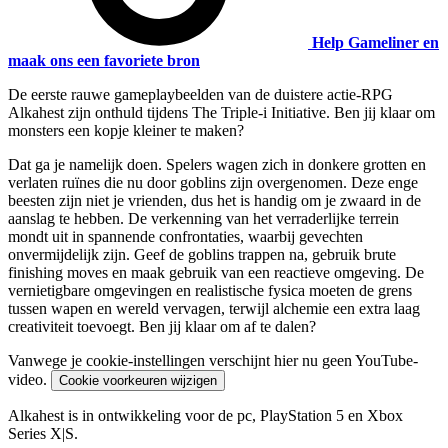
Help Gameliner en
maak ons een favoriete bron
De eerste rauwe gameplaybeelden van de duistere actie-RPG
Alkahest zijn onthuld tijdens The Triple-i Initiative. Ben jij klaar om
monsters een kopje kleiner te maken?
Dat ga je namelijk doen. Spelers wagen zich in donkere grotten en
verlaten ruïnes die nu door goblins zijn overgenomen. Deze enge
beesten zijn niet je vrienden, dus het is handig om je zwaard in de
aanslag te hebben. De verkenning van het verraderlijke terrein
mondt uit in spannende confrontaties, waarbij gevechten
onvermijdelijk zijn. Geef de goblins trappen na, gebruik brute
finishing moves en maak gebruik van een reactieve omgeving. De
vernietigbare omgevingen en realistische fysica moeten de grens
tussen wapen en wereld vervagen, terwijl alchemie een extra laag
creativiteit toevoegt. Ben jij klaar om af te dalen?
Vanwege je cookie-instellingen verschijnt hier nu geen YouTube-
video.
Cookie voorkeuren wijzigen
Alkahest is in ontwikkeling voor de pc, PlayStation 5 en Xbox
Series X|S.