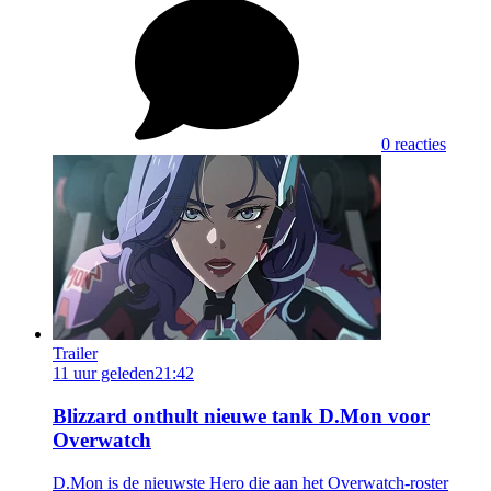
0 reacties
Trailer
11 uur geleden
21:42
Blizzard onthult nieuwe tank D.Mon voor
Overwatch
D.Mon is de nieuwste Hero die aan het Overwatch-roster