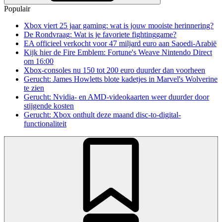
Populair
Xbox viert 25 jaar gaming: wat is jouw mooiste herinnering?
De Rondvraag: Wat is je favoriete fightinggame?
EA officieel verkocht voor 47 miljard euro aan Saoedi-Arabië
Kijk hier de Fire Emblem: Fortune's Weave Nintendo Direct
om 16:00
Xbox-consoles nu 150 tot 200 euro duurder dan voorheen
Gerucht: James Howletts blote kadetjes in Marvel's Wolverine
te zien
Gerucht: Nvidia- en AMD-videokaarten weer duurder door
stijgende kosten
Gerucht: Xbox onthult deze maand disc-to-digital-
functionaliteit