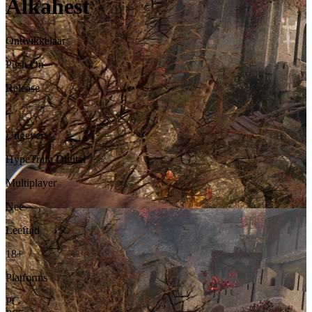
Alkahest
Ontwikkelaar
Push On
Release
-
Uitgever
HypeTrain Digital
Multiplayer
Nee
Leeftijd
18+
Platforms
PC