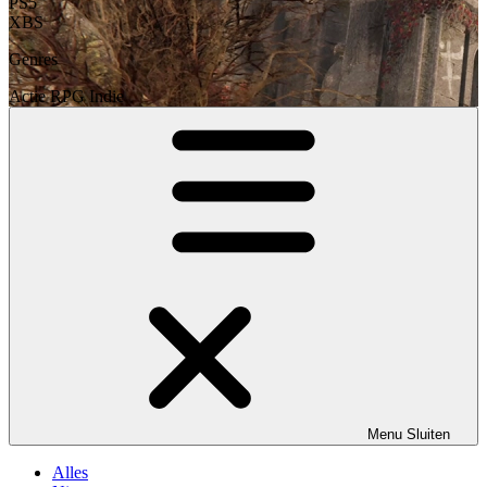
PS5
XBS
Genres
Actie
RPG
Indie
Menu
Sluiten
Alles