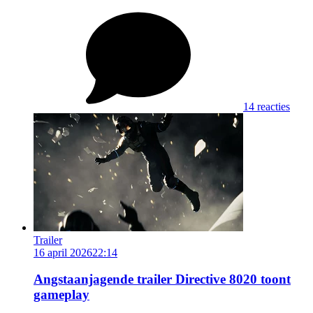
14 reacties
Trailer
16 april 2026
22:14
Angstaanjagende trailer Directive 8020 toont
gameplay