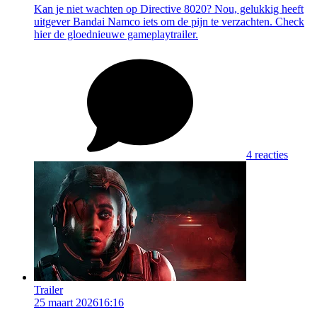
Kan je niet wachten op Directive 8020? Nou, gelukkig heeft
uitgever Bandai Namco iets om de pijn te verzachten. Check
hier de gloednieuwe gameplaytrailer.
4 reacties
Trailer
25 maart 2026
16:16