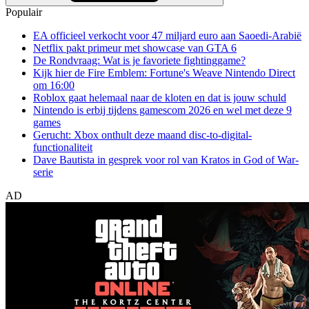
Populair
EA officieel verkocht voor 47 miljard euro aan Saoedi-Arabië
Netflix pakt primeur met showcase van GTA 6
De Rondvraag: Wat is je favoriete fightinggame?
Kijk hier de Fire Emblem: Fortune's Weave Nintendo Direct
om 16:00
Roblox gaat helemaal naar de kloten en dat is jouw schuld
Nintendo is erbij tijdens gamescom 2026 en wel met deze 9
games
Gerucht: Xbox onthult deze maand disc-to-digital-
functionaliteit
Dave Bautista in gesprek voor rol van Kratos in God of War-
serie
AD