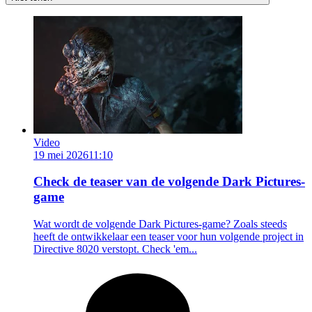
Video
19 mei 2026
11:10
Check de teaser van de volgende Dark Pictures-
game
Wat wordt de volgende Dark Pictures-game? Zoals steeds
heeft de ontwikkelaar een teaser voor hun volgende project in
Directive 8020 verstopt. Check 'em...