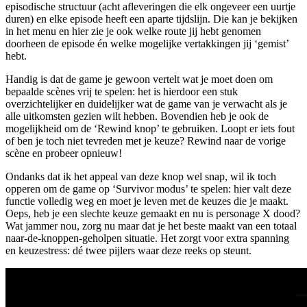
episodische structuur (acht afleveringen die elk ongeveer een uurtje
duren) en elke episode heeft een aparte tijdslijn. Die kan je bekijken
in het menu en hier zie je ook welke route jij hebt genomen
doorheen de episode én welke mogelijke vertakkingen jij ‘gemist’
hebt.
Handig is dat de game je gewoon vertelt wat je moet doen om
bepaalde scènes vrij te spelen: het is hierdoor een stuk
overzichtelijker en duidelijker wat de game van je verwacht als je
alle uitkomsten gezien wilt hebben. Bovendien heb je ook de
mogelijkheid om de ‘Rewind knop’ te gebruiken. Loopt er iets fout
of ben je toch niet tevreden met je keuze? Rewind naar de vorige
scène en probeer opnieuw!
Ondanks dat ik het appeal van deze knop wel snap, wil ik toch
opperen om de game op ‘Survivor modus’ te spelen: hier valt deze
functie volledig weg en moet je leven met de keuzes die je maakt.
Oeps, heb je een slechte keuze gemaakt en nu is personage X dood?
Wat jammer nou, zorg nu maar dat je het beste maakt van een totaal
naar-de-knoppen-geholpen situatie. Het zorgt voor extra spanning
en keuzestress: dé twee pijlers waar deze reeks op steunt.