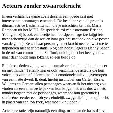
Acteurs zonder zwaartekracht
In een verhalende game zoals deze, is een goede cast met
interessante personages essentieel. De headliner van de groep is
ditmaal actrice Lashana Lynch, die je misschien kent als Maria
Rambeau uit het MCU. Ze speelt de rol van astronaute Brianna
Young en zij is ook een beetje het hoofdpersonage (ze krijgt iets
meer schermtijd dan de rest en haar gezicht staat ook op elke poster
van de game). Ze zet haar personage met kracht neer en wist me te
imponeren met haar prestatie. Nog een hoogvlieger is Danny Sapani
in de rol van commandant Stafford, ook hij doet het heel goed…
maar daar houdt mijn lofzang zo een beetje op.
Enkele castleden zijn gewoon neutraal: ze doen hun job, niet meer
en niet minder. Tegelijk zijn er ook verschillende acteurs die hun
voicelines zitten af te lezen met het emotionele inlevingsvermogen
van een natte dweil. Ik denk hierbij instinctief aan Carter, Eisele,
Williams en Cernan: allen personages waarvan ik het niet erg zou
vinden als een alien ze te pakken kon krijgen. Ik was dus wel iets
minder begaan met de personages, waardoor hun (potentiële)
sterfscènes eerder een ‘oh yes, eindelijk zwijgt die’ bij me opbracht,
in plaats van een ‘oh f*ck, wat moet ik nu doen?’.
Acteerprestaties zijn natuurlijk één ding, maar aan de basis daarvan