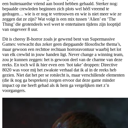
een buitenaardse vriend aan boord hebben gehaald. Sterker nog:
bepaalde crewleden beginnen zich plots wel héél vreemd te
gedragen… wie is er nog te vertrouwen en wie is niet meer wie ze
zeggen dat ze zijn? Wat volgt is een mix tussen ‘Alien’ en ‘The
Thing’ die grotendeels wel weet te entertainen tijdens zijn looptijd
van ongeveer 8 uur.
Dit is cheesy B-horror zoals je gewend bent van Supermassive
Games: verwacht dus zeker geen diepgaande filosofische thema’s,
maar gewoon een rechttoe rechtaan horroravontuur waarbij het lot
van elk crewlid in jouw handen ligt.
Never change a winning team
,
zou je kunnen zeggen: het is gewoon deel van de charme van deze
reeks. En toch wil ik hier even een ‘hot take’ droppen: Directive
8020 was voor mij het zwakste verhaal dat ik al in de reeks heb
gezien. Niet dat het per se rotslecht is, maar verschillende elementen
(die ik nog ga bespreken) zorgen ervoor dat deze game minder
impact op me heeft gehad als ik hem ga vergelijken met z’n
voorgangers.