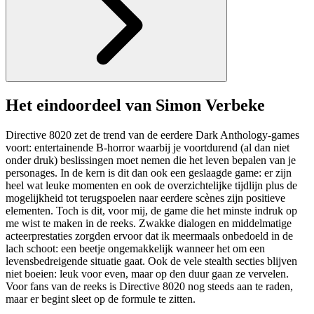
Het eindoordeel van Simon Verbeke
Directive 8020 zet de trend van de eerdere Dark Anthology-games
voort: entertainende B-horror waarbij je voortdurend (al dan niet
onder druk) beslissingen moet nemen die het leven bepalen van je
personages. In de kern is dit dan ook een geslaagde game: er zijn
heel wat leuke momenten en ook de overzichtelijke tijdlijn plus de
mogelijkheid tot terugspoelen naar eerdere scènes zijn positieve
elementen. Toch is dit, voor mij, de game die het minste indruk op
me wist te maken in de reeks. Zwakke dialogen en middelmatige
acteerprestaties zorgden ervoor dat ik meermaals onbedoeld in de
lach schoot: een beetje ongemakkelijk wanneer het om een
levensbedreigende situatie gaat. Ook de vele stealth secties blijven
niet boeien: leuk voor even, maar op den duur gaan ze vervelen.
Voor fans van de reeks is Directive 8020 nog steeds aan te raden,
maar er begint sleet op de formule te zitten.