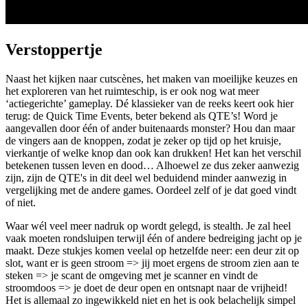
Verstoppertje
Naast het kijken naar cutscènes, het maken van moeilijke keuzes en
het exploreren van het ruimteschip, is er ook nog wat meer
‘actiegerichte’ gameplay. Dé klassieker van de reeks keert ook hier
terug: de Quick Time Events, beter bekend als QTE’s! Word je
aangevallen door één of ander buitenaards monster? Hou dan maar
de vingers aan de knoppen, zodat je zeker op tijd op het kruisje,
vierkantje of welke knop dan ook kan drukken! Het kan het verschil
betekenen tussen leven en dood… Alhoewel ze dus zeker aanwezig
zijn, zijn de QTE's in dit deel wel beduidend minder aanwezig in
vergelijking met de andere games. Oordeel zelf of je dat goed vindt
of niet.
Waar wél veel meer nadruk op wordt gelegd, is stealth. Je zal heel
vaak moeten rondsluipen terwijl één of andere bedreiging jacht op je
maakt. Deze stukjes komen veelal op hetzelfde neer: een deur zit op
slot, want er is geen stroom => jij moet ergens de stroom zien aan te
steken => je scant de omgeving met je scanner en vindt de
stroomdoos => je doet de deur open en ontsnapt naar de vrijheid!
Het is allemaal zo ingewikkeld niet en het is ook belachelijk simpel