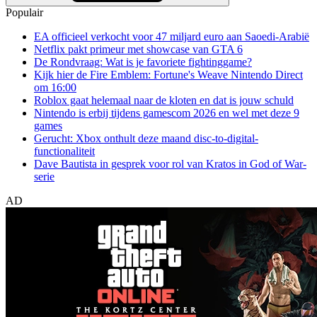
Populair
EA officieel verkocht voor 47 miljard euro aan Saoedi-Arabië
Netflix pakt primeur met showcase van GTA 6
De Rondvraag: Wat is je favoriete fightinggame?
Kijk hier de Fire Emblem: Fortune's Weave Nintendo Direct
om 16:00
Roblox gaat helemaal naar de kloten en dat is jouw schuld
Nintendo is erbij tijdens gamescom 2026 en wel met deze 9
games
Gerucht: Xbox onthult deze maand disc-to-digital-
functionaliteit
Dave Bautista in gesprek voor rol van Kratos in God of War-
serie
AD