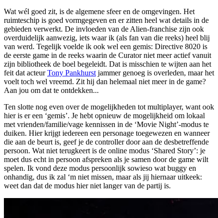
Wat wél goed zit, is de algemene sfeer en de omgevingen. Het
ruimteschip is goed vormgegeven en er zitten heel wat details in de
gebieden verwerkt. De invloeden van de Alien-franchise zijn ook
overduidelijk aanwezig, iets waar ik (als fan van die reeks) heel blij
van werd. Tegelijk voelde ik ook wel een gemis: Directive 8020 is
de eerste game in de reeks waarin de Curator niet meer actief vanuit
zijn bibliotheek de boel begeleidt. Dat is misschien te wijten aan het
feit dat acteur
Tony Pankhurst
jammer genoeg is overleden, maar het
voelt toch wel vreemd. Zit hij dan helemaal niet meer in de game?
Aan jou om dat te ontdekken...
Ten slotte nog even over de mogelijkheden tot multiplayer, want ook
hier is er een ‘gemis’. Je hebt opnieuw de mogelijkheid om lokaal
met vrienden/familie/vage kennissen in de ‘Movie Night’-modus te
duiken. Hier krijgt iedereen een personage toegewezen en wanneer
die aan de beurt is, geef je de controller door aan de desbetreffende
persoon. Wat niet terugkeert is de online modus ‘Shared Story’: je
moet dus echt in persoon afspreken als je samen door de game wilt
spelen. Ik vond deze modus persoonlijk sowieso wat buggy en
onhandig, dus ik zal ‘m niet missen, maar als jij hiernaar uitkeek:
weet dan dat de modus hier niet langer van de partij is.