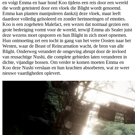
en volgt Emma en haar hond Koo tijdens een reis door een wereld
die wordt geteisterd door een vloek die Blight wordt genoemd.
Emma kan planten manipuleren dankzij deze vloek, maar leeft
daardoor volledig geïsoleerd en zonder herinneringen of emoties.
Koo is een zogeheten Malefact, een wezen dat normaal gezien een
grote bedreiging vormt voor de wereld, terwijl Emma als Sealer juist
deze wezens moet opsporen en hun Blight in zich moet opnemen.
Hun ontmoeting zet een tocht in gang van het verre Oosten naar het
Westen, waar de Beast of Reincarnation wacht, de bron van alle
Blight. Onderweg verandert de omgeving abrupt door de invloed
van reusachtige Nushi, die complete gebieden laten veranderen in
dichte, vijandige bossen. Om verder te komen moeten Emma en
Koo deze Nushi verslaan en hun krachten absorberen, wat ze weer
nieuwe vaardigheden oplevert.