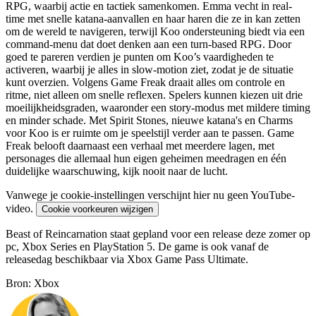
RPG, waarbij actie en tactiek samenkomen. Emma vecht in real-
time met snelle katana-aanvallen en haar haren die ze in kan zetten
om de wereld te navigeren, terwijl Koo ondersteuning biedt via een
command-menu dat doet denken aan een turn-based RPG. Door
goed te pareren verdien je punten om Koo’s vaardigheden te
activeren, waarbij je alles in slow-motion ziet, zodat je de situatie
kunt overzien. Volgens Game Freak draait alles om controle en
ritme, niet alleen om snelle reflexen. Spelers kunnen kiezen uit drie
moeilijkheidsgraden, waaronder een story-modus met mildere timing
en minder schade. Met Spirit Stones, nieuwe katana's en Charms
voor Koo is er ruimte om je speelstijl verder aan te passen. Game
Freak belooft daarnaast een verhaal met meerdere lagen, met
personages die allemaal hun eigen geheimen meedragen en één
duidelijke waarschuwing, kijk nooit naar de lucht.
Vanwege je cookie-instellingen verschijnt hier nu geen YouTube-
video.
Cookie voorkeuren wijzigen
Beast of Reincarnation staat gepland voor een release deze zomer op
pc, Xbox Series en PlayStation 5. De game is ook vanaf de
releasedag beschikbaar via Xbox Game Pass Ultimate.
Bron: Xbox