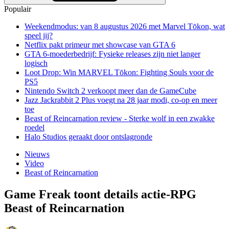
Populair
Weekendmodus: van 8 augustus 2026 met Marvel Tōkon, wat
speel jij?
Netflix pakt primeur met showcase van GTA 6
GTA 6-moederbedrijf: Fysieke releases zijn niet langer
logisch
Loot Drop: Win MARVEL Tōkon: Fighting Souls voor de
PS5
Nintendo Switch 2 verkoopt meer dan de GameCube
Jazz Jackrabbit 2 Plus voegt na 28 jaar modi, co-op en meer
toe
Beast of Reincarnation review - Sterke wolf in een zwakke
roedel
Halo Studios geraakt door ontslagronde
Nieuws
Video
Beast of Reincarnation
Game Freak toont details actie-RPG
Beast of Reincarnation