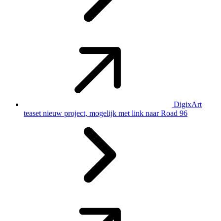
DigixArt
teaset nieuw project, mogelijk met link naar Road 96