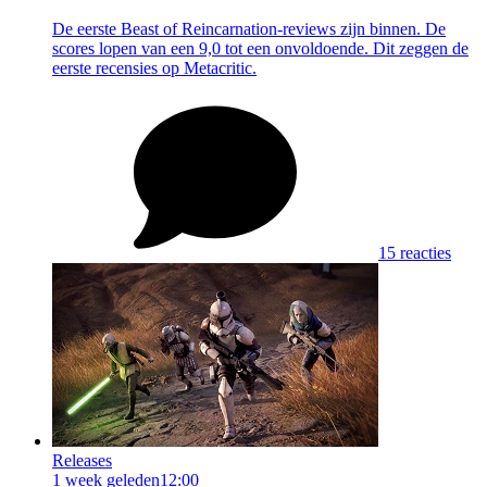
De eerste Beast of Reincarnation-reviews zijn binnen. De
scores lopen van een 9,0 tot een onvoldoende. Dit zeggen de
eerste recensies op Metacritic.
15 reacties
Releases
1 week geleden
12:00