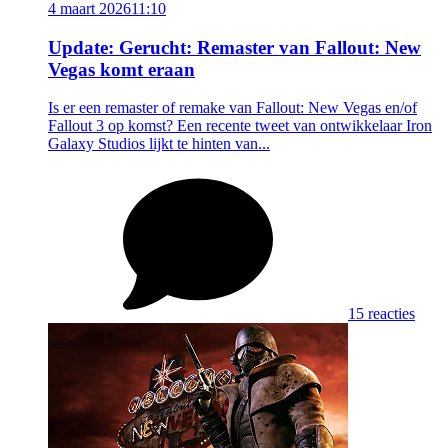
4 maart 2026
11:10
Update: Gerucht: Remaster van Fallout: New
Vegas komt eraan
Is er een remaster of remake van Fallout: New Vegas en/of
Fallout 3 op komst? Een recente tweet van ontwikkelaar Iron
Galaxy Studios lijkt te hinten van...
15 reacties