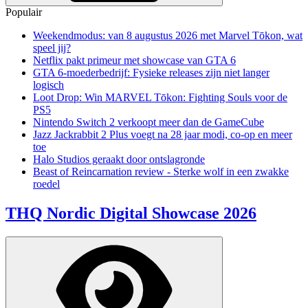
Populair
Weekendmodus: van 8 augustus 2026 met Marvel Tōkon, wat
speel jij?
Netflix pakt primeur met showcase van GTA 6
GTA 6-moederbedrijf: Fysieke releases zijn niet langer
logisch
Loot Drop: Win MARVEL Tōkon: Fighting Souls voor de
PS5
Nintendo Switch 2 verkoopt meer dan de GameCube
Jazz Jackrabbit 2 Plus voegt na 28 jaar modi, co-op en meer
toe
Halo Studios geraakt door ontslagronde
Beast of Reincarnation review - Sterke wolf in een zwakke
roedel
THQ Nordic Digital Showcase 2026