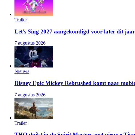
Trailer
Let's Sing 2027 aangekondigd voor later dit jaar
7 augustus 2026
Nieuws
Disney Epic Mickey Rebrushed komt naar mobie
7 augustus 2026
Trailer
THQ duikt in de Spirit Mastery met nieuwe Titan