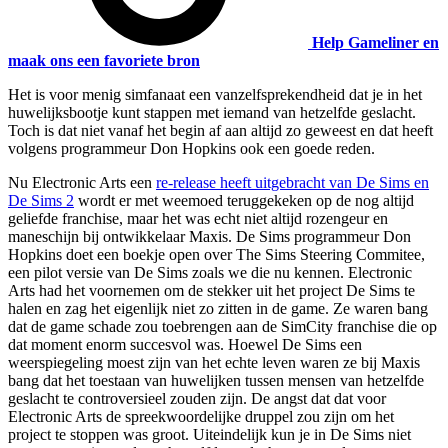
Help Gameliner en
maak ons een favoriete bron
Het is voor menig simfanaat een vanzelfsprekendheid dat je in het
huwelijksbootje kunt stappen met iemand van hetzelfde geslacht.
Toch is dat niet vanaf het begin af aan altijd zo geweest en dat heeft
volgens programmeur Don Hopkins ook een goede reden.
Nu Electronic Arts een
re-release heeft uitgebracht van De Sims en
De Sims 2
wordt er met weemoed teruggekeken op de nog altijd
geliefde franchise, maar het was echt niet altijd rozengeur en
maneschijn bij ontwikkelaar Maxis. De Sims programmeur Don
Hopkins doet een boekje open over The Sims Steering Commitee,
een pilot versie van De Sims zoals we die nu kennen. Electronic
Arts had het voornemen om de stekker uit het project De Sims te
halen en zag het eigenlijk niet zo zitten in de game. Ze waren bang
dat de game schade zou toebrengen aan de SimCity franchise die op
dat moment enorm succesvol was. Hoewel De Sims een
weerspiegeling moest zijn van het echte leven waren ze bij Maxis
bang dat het toestaan van huwelijken tussen mensen van hetzelfde
geslacht te controversieel zouden zijn. De angst dat dat voor
Electronic Arts de spreekwoordelijke druppel zou zijn om het
project te stoppen was groot. Uiteindelijk kun je in De Sims niet