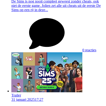
De Sims is nog nooit compleet geweest zonder cheats, ook
niet de eerste game. Jolien zet alle uit cheats uit de eerste De
Sims op een rij in deze...
0 reacties
Trailer
31 januari 2025
17:27