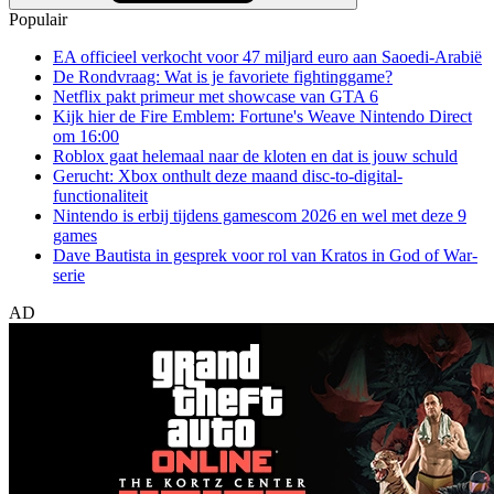
Populair
EA officieel verkocht voor 47 miljard euro aan Saoedi-Arabië
De Rondvraag: Wat is je favoriete fightinggame?
Netflix pakt primeur met showcase van GTA 6
Kijk hier de Fire Emblem: Fortune's Weave Nintendo Direct
om 16:00
Roblox gaat helemaal naar de kloten en dat is jouw schuld
Gerucht: Xbox onthult deze maand disc-to-digital-
functionaliteit
Nintendo is erbij tijdens gamescom 2026 en wel met deze 9
games
Dave Bautista in gesprek voor rol van Kratos in God of War-
serie
AD