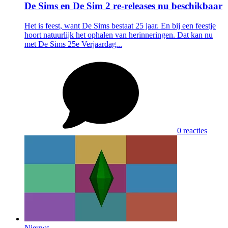
De Sims en De Sim 2 re-releases nu beschikbaar
Het is feest, want De Sims bestaat 25 jaar. En bij een feestje
hoort natuurlijk het ophalen van herinneringen. Dat kan nu
met De Sims 25e Verjaardag...
0 reacties
Nieuws