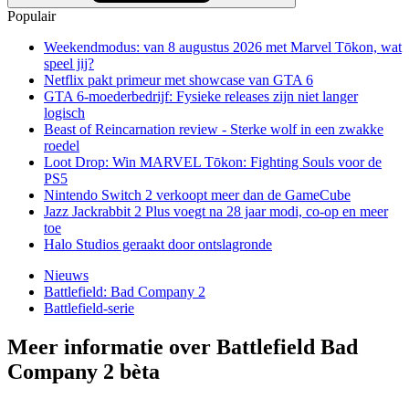
Populair
Weekendmodus: van 8 augustus 2026 met Marvel Tōkon, wat
speel jij?
Netflix pakt primeur met showcase van GTA 6
GTA 6-moederbedrijf: Fysieke releases zijn niet langer
logisch
Beast of Reincarnation review - Sterke wolf in een zwakke
roedel
Loot Drop: Win MARVEL Tōkon: Fighting Souls voor de
PS5
Nintendo Switch 2 verkoopt meer dan de GameCube
Jazz Jackrabbit 2 Plus voegt na 28 jaar modi, co-op en meer
toe
Halo Studios geraakt door ontslagronde
Nieuws
Battlefield: Bad Company 2
Battlefield-serie
Meer informatie over Battlefield Bad
Company 2 bèta