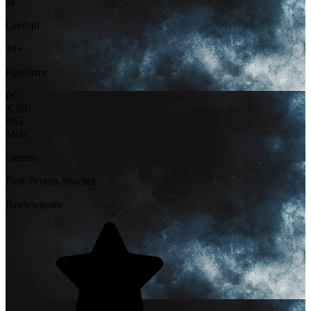
Ja
Leeftijd
18+
Platforms
PC
X360
PS3
Mob
Genres
First-Person Shooter
Reviewscore