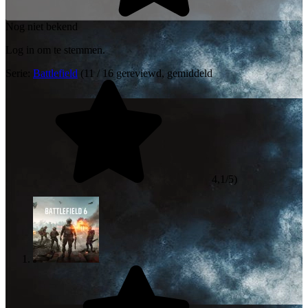
Nog niet bekend
Log in om te stemmen.
Serie:
Battlefield
(11 / 16 gereviewd, gemiddeld
4,1/5)