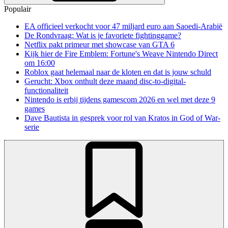
Populair
EA officieel verkocht voor 47 miljard euro aan Saoedi-Arabië
De Rondvraag: Wat is je favoriete fightinggame?
Netflix pakt primeur met showcase van GTA 6
Kijk hier de Fire Emblem: Fortune's Weave Nintendo Direct
om 16:00
Roblox gaat helemaal naar de kloten en dat is jouw schuld
Gerucht: Xbox onthult deze maand disc-to-digital-
functionaliteit
Nintendo is erbij tijdens gamescom 2026 en wel met deze 9
games
Dave Bautista in gesprek voor rol van Kratos in God of War-
serie