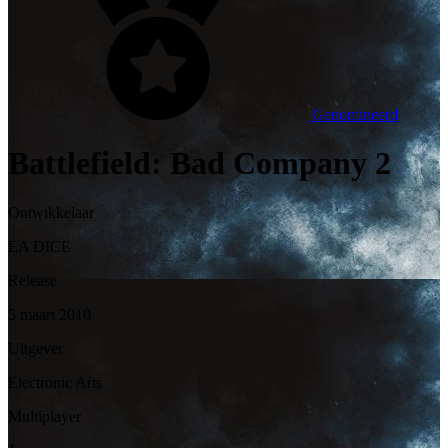
Genomineerd
Battlefield: Bad Company 2
Ontwikkelaar
EA DICE
Release
5 maart 2010
Uitgever
Electronic Arts
Multiplayer