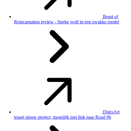
Beast of
Reincarnation review - Sterke wolf in een zwakke roedel
DigixArt
teaset nieuw project, mogelijk met link naar Road 96