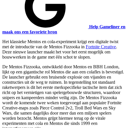
Help Gameliner en
maak ons een favoriete bron
Het klassieke Mentos en cola-experiment krijgt een digitale twist
met de introductie van de Mentos Fizzooka in
Fortnite Creative
.
Deze nieuwe launcher maakt het voor het eerst mogelijk om
bouwwerken in de game met één schot te slopen.
De Mentos Fizzooka, ontwikkeld door Mentos en BBH London,
lijkt op een gigantische rol Mentos die aan een colafles is bevestigd.
De launcher gebruikt een bruisende explosie om vijanden en
constructies uit de weg te ruimen. In tegenstelling tot standaard
raketwerpers is dit het eerste merkspecifieke tactische item dat zich
richt op het vernietigen van spelergebouwde structuren, waardoor
snipers en kampeerders minder veilig zijn. De Mentos Fizzooka
wordt de komende twee weken toegevoegd aan populaire Fortnite
Creative-maps zoals Piece Control 2v2, Troll Bed Wars en Sky
Wars, die samen dagelijks door meer dan een miljoen spelers
worden bezocht. Mentos grijpt hiermee terug op de virale
experimenten met cola en Mentos die sinds 1999 een