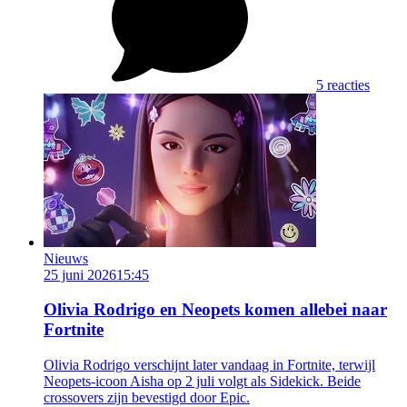
5 reacties
Nieuws
25 juni 2026
15:45
Olivia Rodrigo en Neopets komen allebei naar
Fortnite
Olivia Rodrigo verschijnt later vandaag in Fortnite, terwijl
Neopets-icoon Aisha op 2 juli volgt als Sidekick. Beide
crossovers zijn bevestigd door Epic.