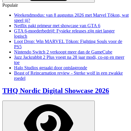
Populair
Weekendmodus: van 8 augustus 2026 met Marvel Tōkon, wat
speel jij?
Netflix pakt primeur met showcase van GTA 6
GTA 6-moederbedrijf: Fysieke releases zijn niet langer
logisch
Loot Drop: Win MARVEL Tōkon: Fighting Souls voor de
PS5
Nintendo Switch 2 verkoopt meer dan de GameCube
Jazz Jackrabbit 2 Plus voegt na 28 jaar modi, co-op en meer
toe
Halo Studios geraakt door ontslagronde
Beast of Reincarnation review - Sterke wolf in een zwakke
roedel
THQ Nordic Digital Showcase 2026