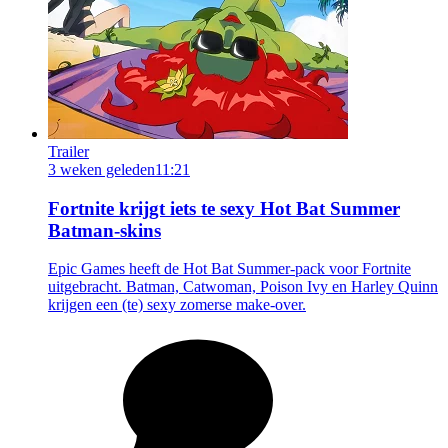
Trailer
3 weken geleden
11:21
Fortnite krijgt iets te sexy Hot Bat Summer
Batman-skins
Epic Games heeft de Hot Bat Summer-pack voor Fortnite
uitgebracht. Batman, Catwoman, Poison Ivy en Harley Quinn
krijgen een (te) sexy zomerse make-over.