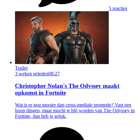
5 reacties
Trailer
3 weken geleden
08:27
Christopher Nolan's The Odyssey maakt
opkomst in Fortnite
Wat is er nou mooier dan cross-mediale promotie? Vast een
hoop dingen, maar mocht je blij worden van The Odyssey in
Fortnite, dan heb je geluk.