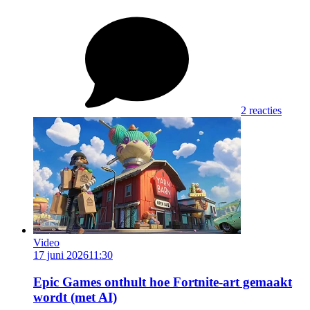
2 reacties
Video
17 juni 2026
11:30
Epic Games onthult hoe Fortnite-art gemaakt
wordt (met AI)