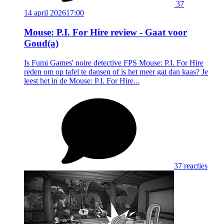
37
14 april 2026
17:00
Mouse: P.I. For Hire review - Gaat voor
Goud(a)
Is Fumi Games' noire detective FPS Mouse: P.I. For Hire
reden om op tafel te dansen of is het meer gat dan kaas? Je
leest het in de Mouse: P.I. For Hire...
37 reacties