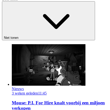
Niet tonen
Nieuws
3 weken geleden
11:45
Mouse: P.I. For Hire knalt voorbij een miljoen
verkopen