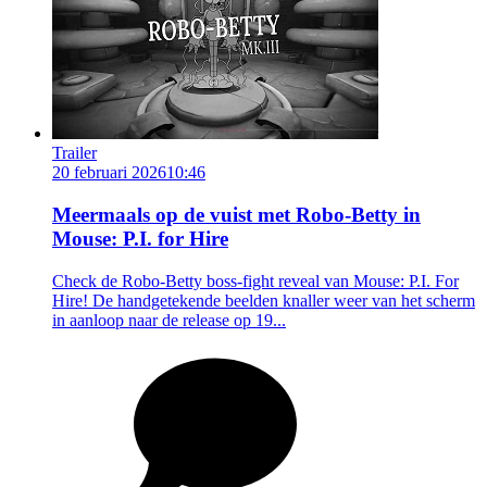
Trailer
20 februari 2026
10:46
Meermaals op de vuist met Robo-Betty in
Mouse: P.I. for Hire
Check de Robo-Betty boss-fight reveal van Mouse: P.I. For
Hire! De handgetekende beelden knaller weer van het scherm
in aanloop naar de release op 19...