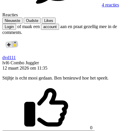
4 reacties
Reacties
Nieuwste
Oudste
Likes
of maak een
aan en praat gezellig mee in de
Login
account
comments.
dvd111
lvl6
Combo Juggler
12 maart 2026 om 11:35
Stijltje is echt mooi gedaan. Ben benieuwd hoe het speelt.
0