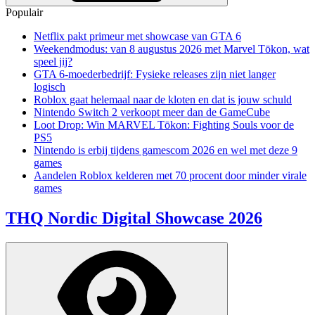
Populair
Netflix pakt primeur met showcase van GTA 6
Weekendmodus: van 8 augustus 2026 met Marvel Tōkon, wat
speel jij?
GTA 6-moederbedrijf: Fysieke releases zijn niet langer
logisch
Roblox gaat helemaal naar de kloten en dat is jouw schuld
Nintendo Switch 2 verkoopt meer dan de GameCube
Loot Drop: Win MARVEL Tōkon: Fighting Souls voor de
PS5
Nintendo is erbij tijdens gamescom 2026 en wel met deze 9
games
Aandelen Roblox kelderen met 70 procent door minder virale
games
THQ Nordic Digital Showcase 2026