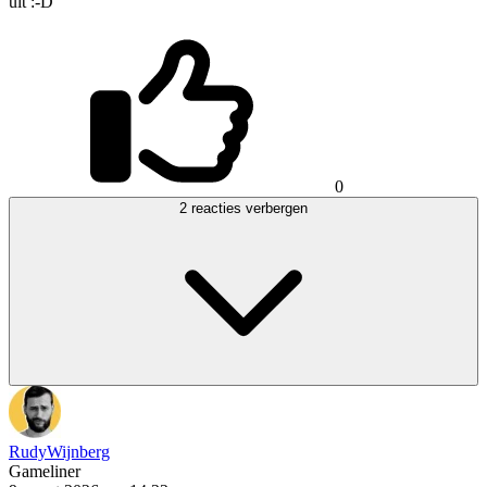
uit :-D
0
2 reacties verbergen
RudyWijnberg
Gameliner