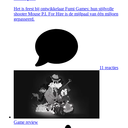
Het is feest bij ontwikkelaar Fumi Games: hun stijlvolle
shooter Mouse P.I. For Hire is de mijlpaal van één miljoen
gepasseerd.
11 reacties
Game review