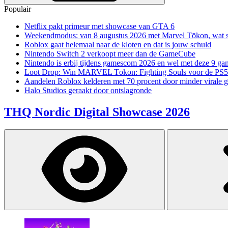
Populair
Netflix pakt primeur met showcase van GTA 6
Weekendmodus: van 8 augustus 2026 met Marvel Tōkon, wat sp
Roblox gaat helemaal naar de kloten en dat is jouw schuld
Nintendo Switch 2 verkoopt meer dan de GameCube
Nintendo is erbij tijdens gamescom 2026 en wel met deze 9 ga
Loot Drop: Win MARVEL Tōkon: Fighting Souls voor de PS5
Aandelen Roblox kelderen met 70 procent door minder virale 
Halo Studios geraakt door ontslagronde
THQ Nordic Digital Showcase 2026