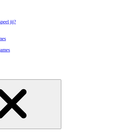
eel jij?
mes
games