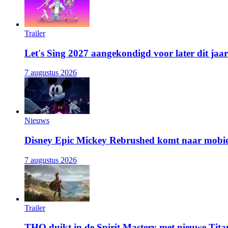
Trailer
Let's Sing 2027 aangekondigd voor later dit jaar
7 augustus 2026
Nieuws
Disney Epic Mickey Rebrushed komt naar mobie
7 augustus 2026
Trailer
THQ duikt in de Spirit Mastery met nieuwe Titan