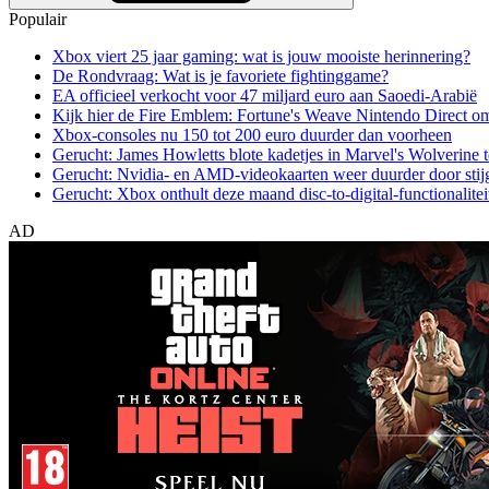
Populair
Xbox viert 25 jaar gaming: wat is jouw mooiste herinnering?
De Rondvraag: Wat is je favoriete fightinggame?
EA officieel verkocht voor 47 miljard euro aan Saoedi-Arabië
Kijk hier de Fire Emblem: Fortune's Weave Nintendo Direct o
Xbox-consoles nu 150 tot 200 euro duurder dan voorheen
Gerucht: James Howletts blote kadetjes in Marvel's Wolverine t
Gerucht: Nvidia- en AMD-videokaarten weer duurder door stij
Gerucht: Xbox onthult deze maand disc-to-digital-functionalitei
AD