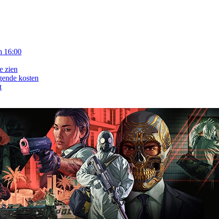
m 16:00
e zien
gende kosten
t