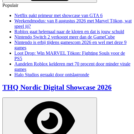
Populair
Netflix pakt primeur met showcase van GTA 6
Weekendmodus: van 8 augustus 2026 met Marvel Tōkon, wat
speel jij?
Roblox gaat helemaal naar de kloten en dat is jouw schuld
Nintendo Switch 2 verkoopt meer dan de GameCube
Nintendo is erbij tijdens gamescom 2026 en wel met deze 9
games
Loot Drop: Win MARVEL Tōkon: Fighting Souls voor de
PS5
Aandelen Roblox kelderen met 70 procent door minder virale
games
Halo Studios geraakt door ontslagronde
THQ Nordic Digital Showcase 2026