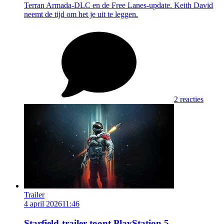
Terran Armada-DLC en de Free Lanes-update. Keith David
neemt de tijd om het je uit te leggen.
2 reacties
Trailer
4 april 2026
11:46
Starfield-trailer toont PlayStation 5-