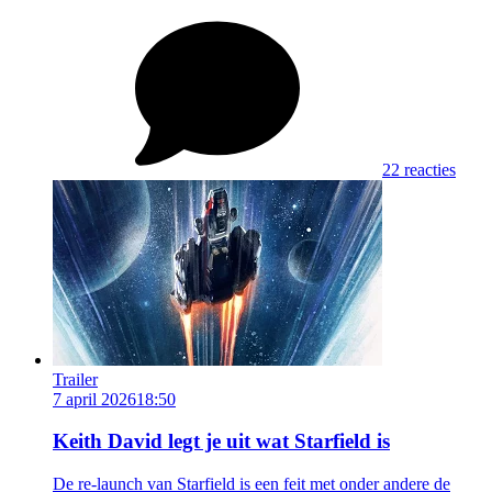
22 reacties
Trailer
7 april 2026
18:50
Keith David legt je uit wat Starfield is
De re-launch van Starfield is een feit met onder andere de