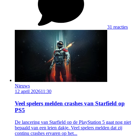
31 reacties
Nieuws
12 april 2026
11:30
Veel spelers melden crashes van Starfield op
PS5
De lancering van Starfield op de PlayStation 5 gaat nog niet
bepaald van een leien dakje. Veel spelers melden dat zij
continu crashes ervaren op het...