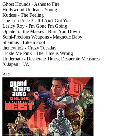
Ghost Hounds - Ashes to Fire
Hollywood Undead - Young
Kutless - The Feeling
The Len Price 3 - If I Ain't Got You
Lesley Roy - I'm Gone I'm Going
Opiate for the Masses - Burn You Down
Semi-Precious Weapons - Magnetic Baby
Shaimus - Like a Fool
thenewno2 - Crazy Tuesday
Tickle Me Pink - The Time is Wrong
Underoath - Desperate Times, Desperate Measures
X Japan - I.V.
AD