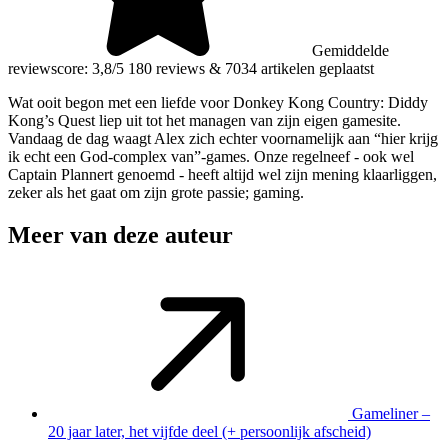
Gemiddelde
reviewscore: 3,8/5
180 reviews
&
7034 artikelen geplaatst
Wat ooit begon met een liefde voor Donkey Kong Country: Diddy
Kong’s Quest liep uit tot het managen van zijn eigen gamesite.
Vandaag de dag waagt Alex zich echter voornamelijk aan “hier krijg
ik echt een God-complex van”-games. Onze regelneef - ook wel
Captain Plannert genoemd - heeft altijd wel zijn mening klaarliggen,
zeker als het gaat om zijn grote passie; gaming.
Meer van deze auteur
Gameliner –
20 jaar later, het vijfde deel (+ persoonlijk afscheid)