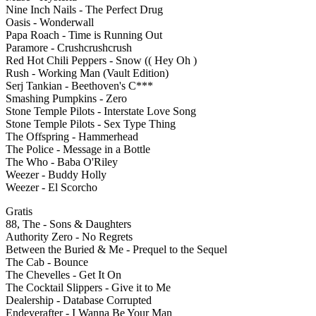
Nine Inch Nails - The Perfect Drug
Oasis - Wonderwall
Papa Roach - Time is Running Out
Paramore - Crushcrushcrush
Red Hot Chili Peppers - Snow (( Hey Oh )
Rush - Working Man (Vault Edition)
Serj Tankian - Beethoven's C***
Smashing Pumpkins - Zero
Stone Temple Pilots - Interstate Love Song
Stone Temple Pilots - Sex Type Thing
The Offspring - Hammerhead
The Police - Message in a Bottle
The Who - Baba O'Riley
Weezer - Buddy Holly
Weezer - El Scorcho
Gratis
88, The - Sons & Daughters
Authority Zero - No Regrets
Between the Buried & Me - Prequel to the Sequel
The Cab - Bounce
The Chevelles - Get It On
The Cocktail Slippers - Give it to Me
Dealership - Database Corrupted
Endeverafter - I Wanna Be Your Man