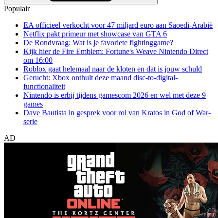
Populair
EA officieel verkocht voor 47 miljard euro aan Saoedi-Arabië
Netflix pakt primeur met showcase van GTA 6
De Rondvraag: Wat is je favoriete fightinggame?
Kijk hier de Fire Emblem: Fortune's Weave Nintendo Direct
om 16:00
Roblox gaat helemaal naar de kloten en dat is jouw schuld
Gerucht: Xbox onthult deze maand disc-to-digital-
functionaliteit
Nintendo is erbij tijdens gamescom 2026 en wel met deze 9
games
Dave Bautista in gesprek voor rol van Kratos in God of War-
serie
AD