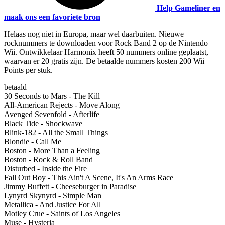
Help Gameliner en
maak ons een favoriete bron
Helaas nog niet in Europa, maar wel daarbuiten. Nieuwe
rocknummers te downloaden voor Rock Band 2 op de Nintendo
Wii. Ontwikkelaar Harmonix heeft 50 nummers online geplaatst,
waarvan er 20 gratis zijn. De betaalde nummers kosten 200 Wii
Points per stuk.
betaald
30 Seconds to Mars - The Kill
All-American Rejects - Move Along
Avenged Sevenfold - Afterlife
Black Tide - Shockwave
Blink-182 - All the Small Things
Blondie - Call Me
Boston - More Than a Feeling
Boston - Rock & Roll Band
Disturbed - Inside the Fire
Fall Out Boy - This Ain't A Scene, It's An Arms Race
Jimmy Buffett - Cheeseburger in Paradise
Lynyrd Skynyrd - Simple Man
Metallica - And Justice For All
Motley Crue - Saints of Los Angeles
Muse - Hysteria