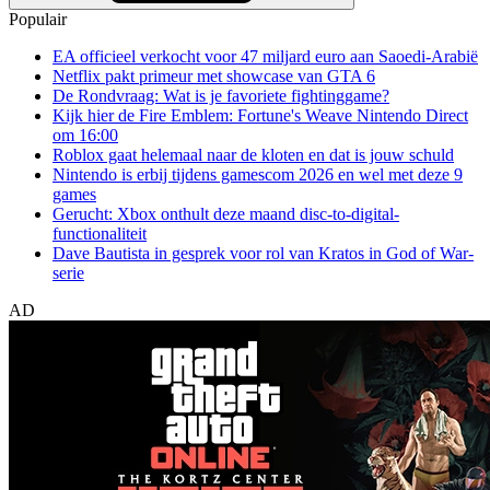
Populair
EA officieel verkocht voor 47 miljard euro aan Saoedi-Arabië
Netflix pakt primeur met showcase van GTA 6
De Rondvraag: Wat is je favoriete fightinggame?
Kijk hier de Fire Emblem: Fortune's Weave Nintendo Direct
om 16:00
Roblox gaat helemaal naar de kloten en dat is jouw schuld
Nintendo is erbij tijdens gamescom 2026 en wel met deze 9
games
Gerucht: Xbox onthult deze maand disc-to-digital-
functionaliteit
Dave Bautista in gesprek voor rol van Kratos in God of War-
serie
AD