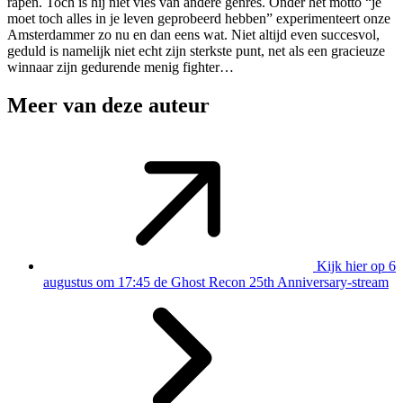
rapen. Toch is hij niet vies van andere genres. Onder het motto “je
moet toch alles in je leven geprobeerd hebben” experimenteert onze
Amsterdammer zo nu en dan eens wat. Niet altijd even succesvol,
geduld is namelijk niet echt zijn sterkste punt, net als een gracieuze
winnaar zijn gedurende menig fighter…
Meer van deze auteur
Kijk hier op 6
augustus om 17:45 de Ghost Recon 25th Anniversary-stream