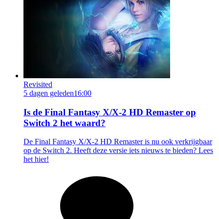
Revisited
5 dagen geleden
16:00
Is de Final Fantasy X/X-2 HD Remaster op
Switch 2 het waard?
De Final Fantasy X/X-2 HD Remaster is nu ook verkrijgbaar
op de Switch 2. Heeft deze versie iets nieuws te bieden? Lees
het hier!