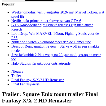
Populair
Weekendmodus: van 8 augustus 2026 met Marvel Tōkon, wat
speel jij?
Netflix pakt primeur met showcase van GTA 6
GTA 6-moederbedrijf: Fysieke releases zijn niet langer
logisch
Loot Drop: Win MARVEL Tōkon: Fighting Souls voor de
PS5
Nintendo Switch 2 verkoopt meer dan de GameCube
Beast of Reincarnation review - Sterke wolf in een zwakke
roedel
Jazz Jackrabbit 2 Plus voegt na 28 jaar modi, co-op en meer
toe
Halo Studios geraakt door ontslagronde
Nieuws
Trailer
Final Fantasy X/X-2 HD Remaster
Final Fantasy-serie
Trailer: Square Enix toont trailer Final
Fantasy X/X-2 HD Remaster