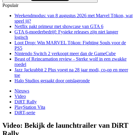
Populair
Weekendmodus: van 8 augustus 2026 met Marvel Tōkon, wat
speel jij?
Netflix pakt primeur met showcase van GTA 6
GTA 6-moederbedrijf: Fysieke releases zijn niet langer
logisch
Loot Drop: Win MARVEL Tōkon: Fighting Souls voor de
PS5
Nintendo Switch 2 verkoopt meer dan de GameCube
Beast of Reincarnation review - Sterke wolf in een zwakke
roedel
Jazz Jackrabbit 2 Plus voegt na 28 jaar modi, co-op en meer
toe
Halo Studios geraakt door ontslagronde
Nieuws
Video
DiRT Rally
PlayStation Vita
DiRT-serie
Video: Bekijk de launchtrailer van DiRT
Rally