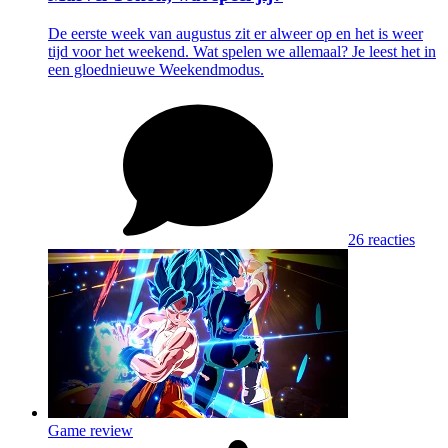
De eerste week van augustus zit er alweer op en het is weer
tijd voor het weekend. Wat spelen we allemaal? Je leest het in
een gloednieuwe Weekendmodus.
26 reacties
Game review