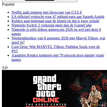
Populair
Netflix pakt primeur met showcase van GTA 6
EA officieel verkocht voor 47 miljard euro aan Saoedi-Arabië
Roblox gaat helemaal naar de kloten en dat is jouw schuld
Nintendo Switch 2 verkoopt meer dan de GameCube
Nintendo is erbij tijdens gamescom 2026 en wel met deze 9
games
Weekendmodus: van 8 augustus 2026 met Marvel Tōkon, wat
speel jij?
Loot Drop: Win MARVEL Tōkon: Fighting Souls voor de
PS5
Aandelen Roblox kelderen met 70 procent door minder virale
games
AD