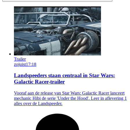
Trailer
zojuist
17:18
Landspeeders staan centraal in Star Wars:
Galactic Racer-trailer
Vooraf aan de release van Star Wars: Galactic Racer lanceert
mechanic Hibi de serie 'Under the Hood'. Leer in aflevering 1
alles over de Landspeeder.