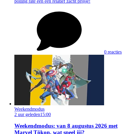
polling rate een een relatief zacht prijsje!
0 reacties
Weekendmodus
2 uur geleden
15:00
Weekendmodus: van 8 augustus 2026 met
Marvel Tōkon, wat speel jij?