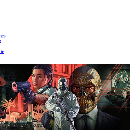
mes
t
rie