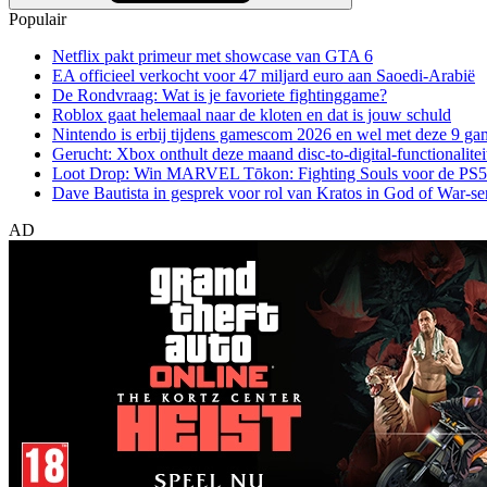
Populair
Netflix pakt primeur met showcase van GTA 6
EA officieel verkocht voor 47 miljard euro aan Saoedi-Arabië
De Rondvraag: Wat is je favoriete fightinggame?
Roblox gaat helemaal naar de kloten en dat is jouw schuld
Nintendo is erbij tijdens gamescom 2026 en wel met deze 9 ga
Gerucht: Xbox onthult deze maand disc-to-digital-functionalitei
Loot Drop: Win MARVEL Tōkon: Fighting Souls voor de PS5
Dave Bautista in gesprek voor rol van Kratos in God of War-se
AD