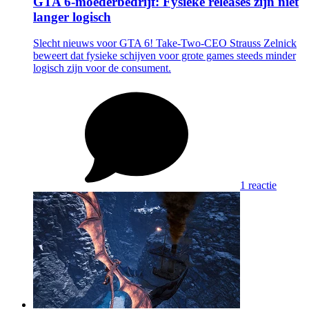
GTA 6-moederbedrijf: Fysieke releases zijn niet
langer logisch
Slecht nieuws voor GTA 6! Take-Two-CEO Strauss Zelnick
beweert dat fysieke schijven voor grote games steeds minder
logisch zijn voor de consument.
1 reactie