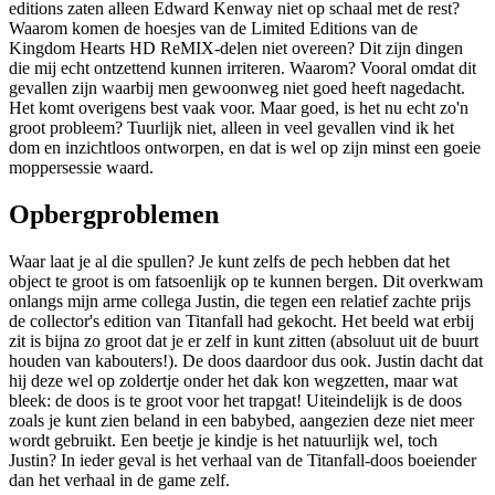
editions zaten alleen Edward Kenway niet op schaal met de rest?
Waarom komen de hoesjes van de Limited Editions van de
Kingdom Hearts HD ReMIX-delen niet overeen? Dit zijn dingen
die mij echt ontzettend kunnen irriteren. Waarom? Vooral omdat dit
gevallen zijn waarbij men gewoonweg niet goed heeft nagedacht.
Het komt overigens best vaak voor. Maar goed, is het nu echt zo'n
groot probleem? Tuurlijk niet, alleen in veel gevallen vind ik het
dom en inzichtloos ontworpen, en dat is wel op zijn minst een goeie
moppersessie waard.
Opbergproblemen
Waar laat je al die spullen? Je kunt zelfs de pech hebben dat het
object te groot is om fatsoenlijk op te kunnen bergen. Dit overkwam
onlangs mijn arme collega Justin, die tegen een relatief zachte prijs
de collector's edition van Titanfall had gekocht. Het beeld wat erbij
zit is bijna zo groot dat je er zelf in kunt zitten (absoluut uit de buurt
houden van kabouters!). De doos daardoor dus ook. Justin dacht dat
hij deze wel op zoldertje onder het dak kon wegzetten, maar wat
bleek: de doos is te groot voor het trapgat! Uiteindelijk is de doos
zoals je kunt zien beland in een babybed, aangezien deze niet meer
wordt gebruikt. Een beetje je kindje is het natuurlijk wel, toch
Justin? In ieder geval is het verhaal van de Titanfall-doos boeiender
dan het verhaal in de game zelf.