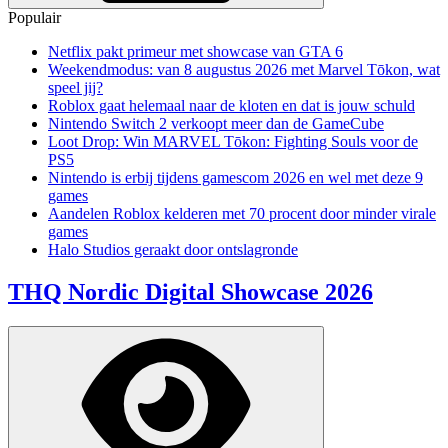
Populair
Netflix pakt primeur met showcase van GTA 6
Weekendmodus: van 8 augustus 2026 met Marvel Tōkon, wat
speel jij?
Roblox gaat helemaal naar de kloten en dat is jouw schuld
Nintendo Switch 2 verkoopt meer dan de GameCube
Loot Drop: Win MARVEL Tōkon: Fighting Souls voor de
PS5
Nintendo is erbij tijdens gamescom 2026 en wel met deze 9
games
Aandelen Roblox kelderen met 70 procent door minder virale
games
Halo Studios geraakt door ontslagronde
THQ Nordic Digital Showcase 2026