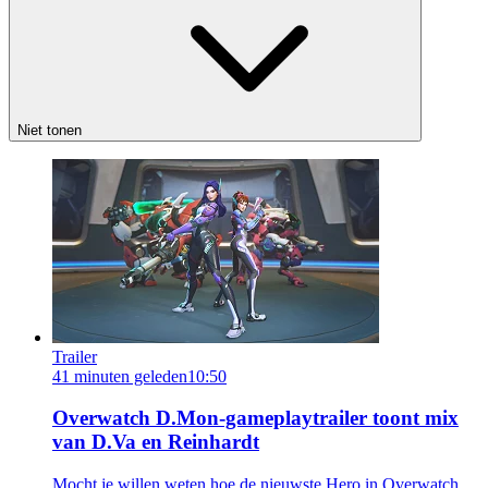
Niet tonen
Trailer
41 minuten geleden
10:50
Overwatch D.Mon-gameplaytrailer toont mix
van D.Va en Reinhardt
Mocht je willen weten hoe de nieuwste Hero in Overwatch