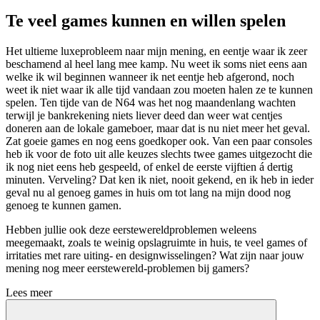
Te veel games kunnen en willen spelen
Het ultieme luxeprobleem naar mijn mening, en eentje waar ik zeer
beschamend al heel lang mee kamp. Nu weet ik soms niet eens aan
welke ik wil beginnen wanneer ik net eentje heb afgerond, noch
weet ik niet waar ik alle tijd vandaan zou moeten halen ze te kunnen
spelen. Ten tijde van de N64 was het nog maandenlang wachten
terwijl je bankrekening niets liever deed dan weer wat centjes
doneren aan de lokale gameboer, maar dat is nu niet meer het geval.
Zat goeie games en nog eens goedkoper ook. Van een paar consoles
heb ik voor de foto uit alle keuzes slechts twee games uitgezocht die
ik nog niet eens heb gespeeld, of enkel de eerste vijftien á dertig
minuten. Verveling? Dat ken ik niet, nooit gekend, en ik heb in ieder
geval nu al genoeg games in huis om tot lang na mijn dood nog
genoeg te kunnen gamen.
Hebben jullie ook deze eerstewereldproblemen weleens
meegemaakt, zoals te weinig opslagruimte in huis, te veel games of
irritaties met rare uiting- en designwisselingen? Wat zijn naar jouw
mening nog meer eerstewereld-problemen bij gamers?
Lees meer