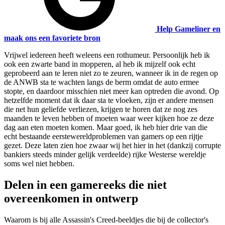
Help Gameliner en
maak ons een favoriete bron
Vrijwel iedereen heeft weleens een rothumeur. Persoonlijk heb ik
ook een zwarte band in mopperen, al heb ik mijzelf ook echt
geprobeerd aan te leren niet zo te zeuren, wanneer ik in de regen op
de ANWB sta te wachten langs de berm omdat de auto ermee
stopte, en daardoor misschien niet meer kan optreden die avond. Op
hetzelfde moment dat ik daar sta te vloeken, zijn er andere mensen
die net hun geliefde verliezen, krijgen te horen dat ze nog zes
maanden te leven hebben of moeten waar weer kijken hoe ze deze
dag aan eten moeten komen. Maar goed, ik heb hier drie van die
echt bestaande eerstewereldproblemen van gamers op een rijtje
gezet. Deze laten zien hoe zwaar wij het hier in het (dankzij corrupte
bankiers steeds minder gelijk verdeelde) rijke Westerse wereldje
soms wel niet hebben.
Delen in een gamereeks die niet
overeenkomen in ontwerp
Waarom is bij alle Assassin's Creed-beeldjes die bij de collector's