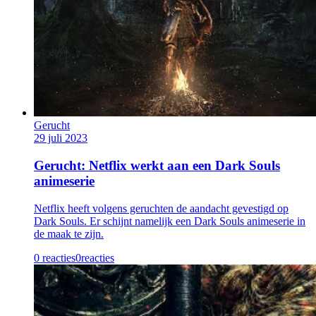
Gerucht
29 juli 2023
Gerucht: Netflix werkt aan een Dark Souls
animeserie
Netflix heeft volgens geruchten de aandacht gevestigd op
Dark Souls. Er schijnt namelijk een Dark Souls animeserie in
de maak te zijn.
0 reacties
0
reacties