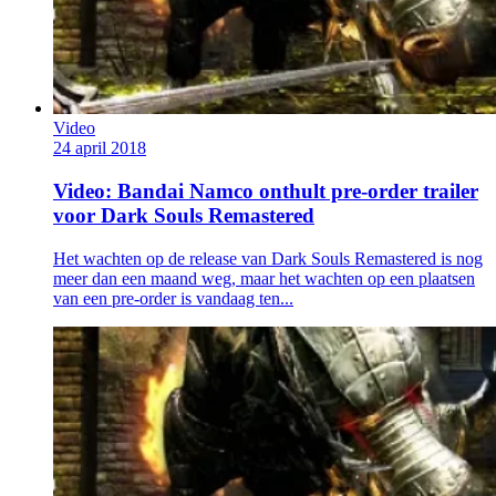
Video
24 april 2018
Video: Bandai Namco onthult pre-order trailer
voor Dark Souls Remastered
Het wachten op de release van Dark Souls Remastered is nog
meer dan een maand weg, maar het wachten op een plaatsen
van een pre-order is vandaag ten...