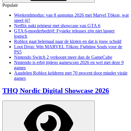
Populair
Weekendmodus: van 8 augustus 2026 met Marvel Tōkon, wat
speel jij?
Netflix pakt primeur met showcase van GTA 6
GTA 6-moederbedrijf: Fysieke releases zijn niet langer
logisch
Roblox gaat helemaal naar de kloten en dat is jouw schuld
Loot Drop: Win MARVEL Tōkon: Fighting Souls voor de
PS5
Nintendo Switch 2 verkoopt meer dan de GameCube
Nintendo is erbij tijdens gamescom 2026 en wel met deze 9
games
Aandelen Roblox kelderen met 70 procent door minder virale
games
THQ Nordic Digital Showcase 2026