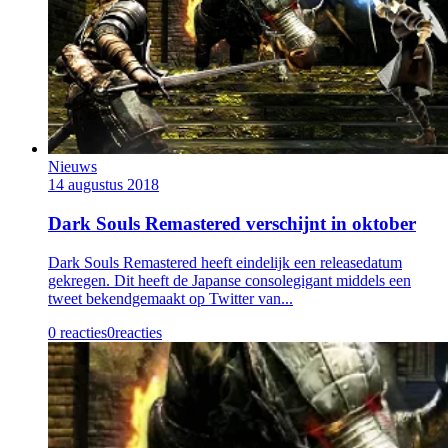
Nieuws
14 augustus 2018
Dark Souls Remastered verschijnt in oktober
Dark Souls Remastered heeft eindelijk een releasedatum
gekregen. Dit heeft de Japanse consolegigant middels een
tweet bekendgemaakt op Twitter van...
0 reacties
0
reacties