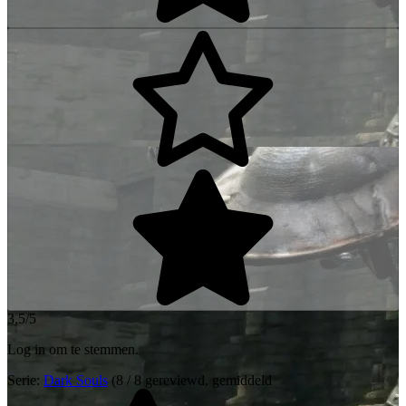
3,5/5
Log in om te stemmen.
Serie:
Dark Souls
(8 / 8 gereviewd, gemiddeld