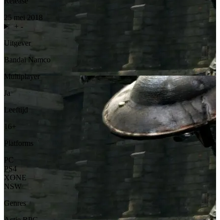
Release
25 mei 2018
+
-
Uitgever
Bandai Namco
Multiplayer
Ja
Leeftijd
16+
Platforms
PC
PS4
XONE
NSW
Genres
Actie
RPG