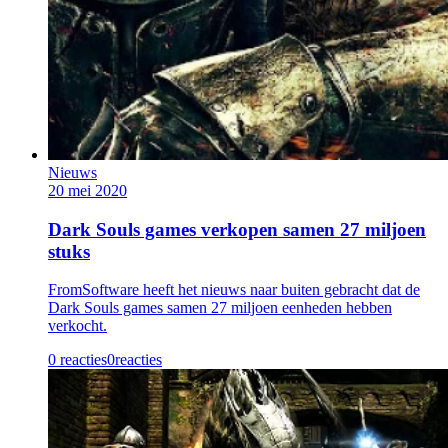
Nieuws
20 mei 2020
Dark Souls games verkopen samen 27 miljoen
stuks
FromSoftware heeft het nieuws naar buiten gebracht dat de
Dark Souls games samen 27 miljoen eenheden hebben
verkocht.
0 reacties
0
reacties