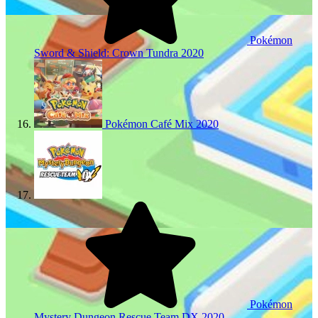
Pokémon
Sword & Shield: Crown Tundra
2020
Pokémon Café Mix
2020
Pokémon
Mystery Dungeon Rescue Team DX
2020