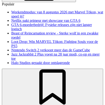
Populair
Weekendmodus: van 8 augustus 2026 met Marvel Tōkon, wat
speel jij?
Netflix pakt primeur met showcase van GTA 6
GTA 6-moederbedrijf: Fysieke releases zijn niet langer
logisch
Beast of Reincarnation review - Sterke wolf in een zwakke
roedel
Loot Drop: Win MARVEL Tōkon: Fighting Souls voor de
PS5
Nintendo Switch 2 verkoopt meer dan de GameCube
Jazz Jackrabbit 2 Plus voegt na 28 jaar modi, co-op en meer
toe
Halo Studios geraakt door ontslagronde