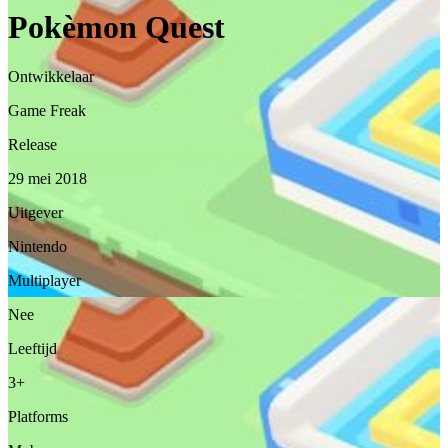
Pokèmon Quest
Ontwikkelaar
Game Freak
Release
29 mei 2018
Uitgever
Nintendo
Multiplayer
Nee
Leeftijd
3+
Platforms