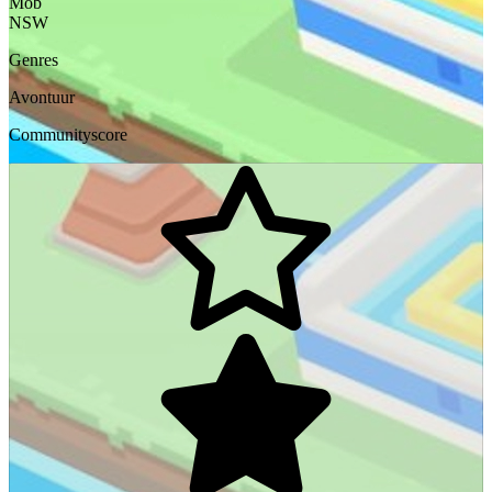
Mob
NSW
Genres
Avontuur
Communityscore