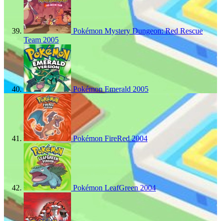
Pokémon Mystery Dungeon: Red Rescue
Team
2005
Pokémon Emerald
2005
Pokémon FireRed
2004
Pokémon LeafGreen
2004