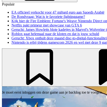
Populair
EA officieel verkocht voor 47 miljard euro aan Saoedi-Arabië
De Rondvraag: Wat is je favoriete fightinggame?
Kijk hier de Fire Emblem: Fortune's Weave Nintendo Direct o
Netflix pakt primeur met showcase van GTA 6
Gerucht: James Howletts blote kadetjes in Marvel's Wolverine t
Roblox gaat helemaal naar de kloten en dat is jouw schuld
Gerucht: Xbox onthult deze maand disc-to-digital-functionalitei
Nintendo is erbij tijdens gamescom 2026 en wel met deze 9 ga
Je moet eerst inloggen om deze game aan je backlog toe te voegen.