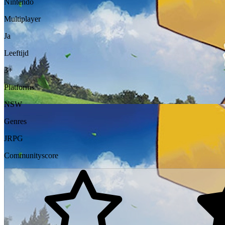
Nintendo
Multiplayer
Ja
Leeftijd
3+
Platforms
NSW
Genres
JRPG
Communityscore