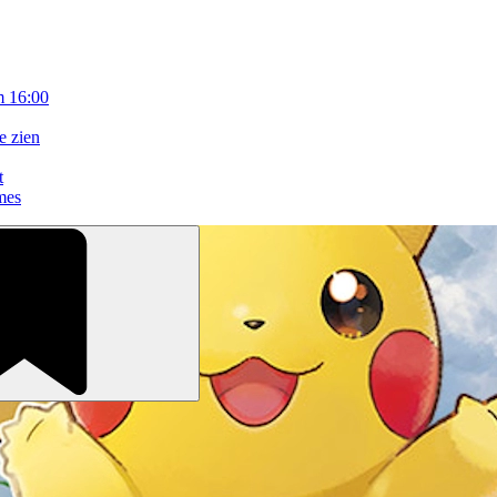
m 16:00
e zien
t
mes