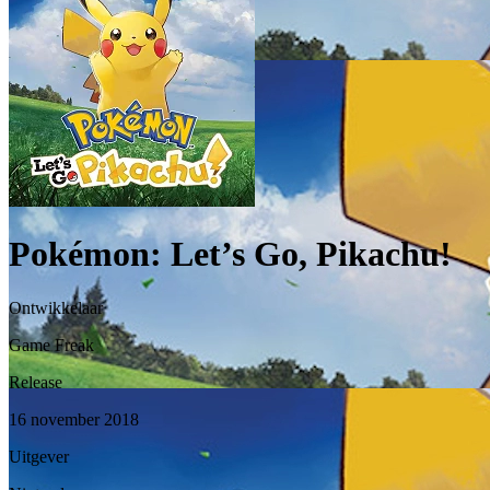
Pokémon: Let’s Go, Pikachu!
Ontwikkelaar
Game Freak
Release
16 november 2018
Uitgever