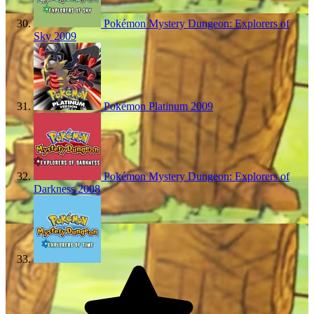
Pokémon Mystery Dungeon: Explorers of
Sky
2009
Pokémon Platinum
2009
Pokémon Mystery Dungeon: Explorers of
Darkness
2008