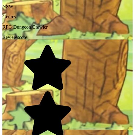
NSW
Genres
RPG
Dungeon Crawler
Reviewscore