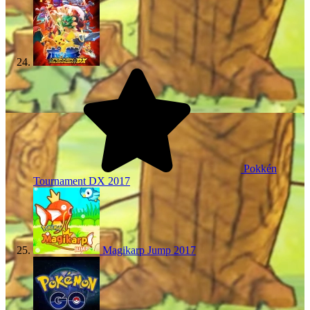
Pokkén
Tournament DX
2017
Magikarp Jump
2017