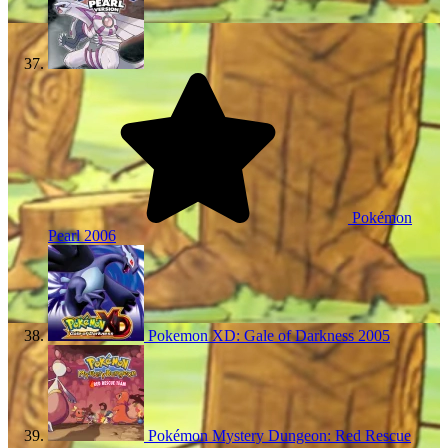
Pokémon
Pearl
2006
Pokemon XD: Gale of Darkness
2005
Pokémon Mystery Dungeon: Red Rescue