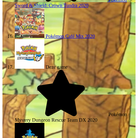
Sword & Shield: Crown Tundra
2020
Pokémon Café Mix
2020
Deze game
Pokémon
Mystery Dungeon Rescue Team DX
2020