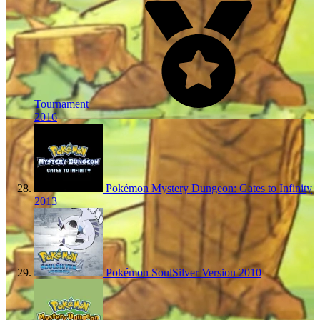
Tournament
2016
Pokémon Mystery Dungeon: Gates to Infinity
2013
Pokémon SoulSilver Version
2010