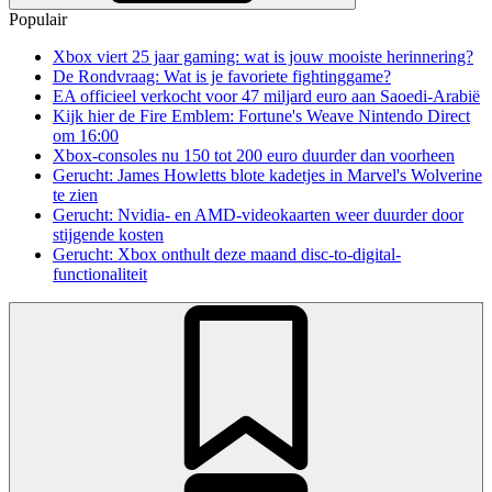
Populair
Xbox viert 25 jaar gaming: wat is jouw mooiste herinnering?
De Rondvraag: Wat is je favoriete fightinggame?
EA officieel verkocht voor 47 miljard euro aan Saoedi-Arabië
Kijk hier de Fire Emblem: Fortune's Weave Nintendo Direct
om 16:00
Xbox-consoles nu 150 tot 200 euro duurder dan voorheen
Gerucht: James Howletts blote kadetjes in Marvel's Wolverine
te zien
Gerucht: Nvidia- en AMD-videokaarten weer duurder door
stijgende kosten
Gerucht: Xbox onthult deze maand disc-to-digital-
functionaliteit