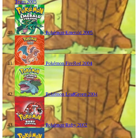
Team
2005
Pokémon Emerald
2005
Pokémon FireRed
2004
Pokémon LeafGreen
2004
Pokémon Ruby
2002