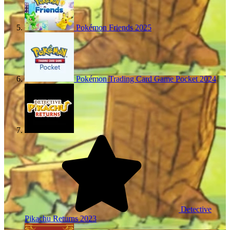
Pokémon Friends
2025
Pokémon Trading Card Game Pocket
2024
Detective
Pikachu Returns
2023