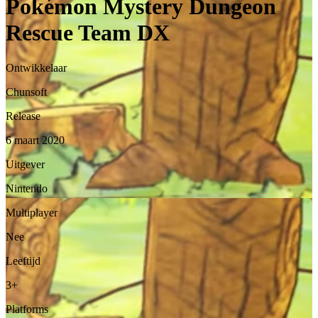
Pokémon Mystery Dungeon
Rescue Team DX
Ontwikkelaar
Chunsoft
Release
6 maart 2020
Uitgever
Nintendo
Multiplayer
Nee
Leeftijd
3+
Platforms