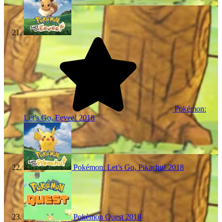
Pokémon:
Let’s Go, Eevee!
2018
Pokémon: Let’s Go, Pikachu!
2018
Pokèmon Quest
2018