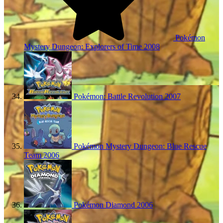
Pokémon
Mystery Dungeon: Explorers of Time
2008
Pokémon: Battle Revolution
2007
Pokémon Mystery Dungeon: Blue Rescue
Team
2006
Pokémon Diamond
2006