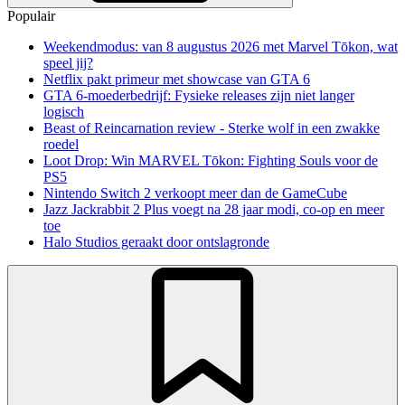
Populair
Weekendmodus: van 8 augustus 2026 met Marvel Tōkon, wat
speel jij?
Netflix pakt primeur met showcase van GTA 6
GTA 6-moederbedrijf: Fysieke releases zijn niet langer
logisch
Beast of Reincarnation review - Sterke wolf in een zwakke
roedel
Loot Drop: Win MARVEL Tōkon: Fighting Souls voor de
PS5
Nintendo Switch 2 verkoopt meer dan de GameCube
Jazz Jackrabbit 2 Plus voegt na 28 jaar modi, co-op en meer
toe
Halo Studios geraakt door ontslagronde