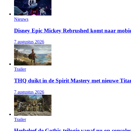
Nieuws
Disney Epic Mickey Rebrushed komt naar mobie
7 augustus 2026
Trailer
THQ duikt in de Spirit Mastery met nieuwe Titan
7 augustus 2026
Trailer
Herbeleef de Gothic-trilogie vanaf nu op consoles