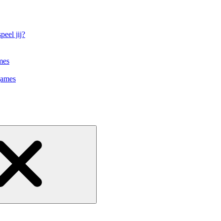
eel jij?
mes
games