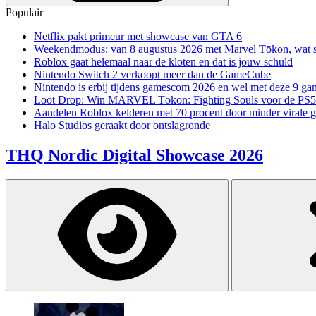
Populair
Netflix pakt primeur met showcase van GTA 6
Weekendmodus: van 8 augustus 2026 met Marvel Tōkon, wat sp
Roblox gaat helemaal naar de kloten en dat is jouw schuld
Nintendo Switch 2 verkoopt meer dan de GameCube
Nintendo is erbij tijdens gamescom 2026 en wel met deze 9 ga
Loot Drop: Win MARVEL Tōkon: Fighting Souls voor de PS5
Aandelen Roblox kelderen met 70 procent door minder virale 
Halo Studios geraakt door ontslagronde
THQ Nordic Digital Showcase 2026