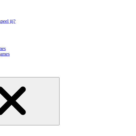
eel jij?
mes
games