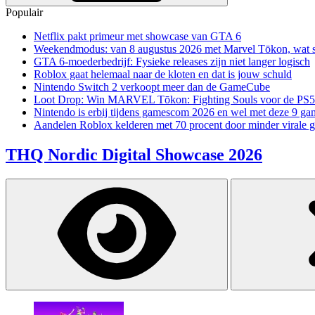
Populair
Netflix pakt primeur met showcase van GTA 6
Weekendmodus: van 8 augustus 2026 met Marvel Tōkon, wat sp
GTA 6-moederbedrijf: Fysieke releases zijn niet langer logisch
Roblox gaat helemaal naar de kloten en dat is jouw schuld
Nintendo Switch 2 verkoopt meer dan de GameCube
Loot Drop: Win MARVEL Tōkon: Fighting Souls voor de PS5
Nintendo is erbij tijdens gamescom 2026 en wel met deze 9 ga
Aandelen Roblox kelderen met 70 procent door minder virale 
THQ Nordic Digital Showcase 2026