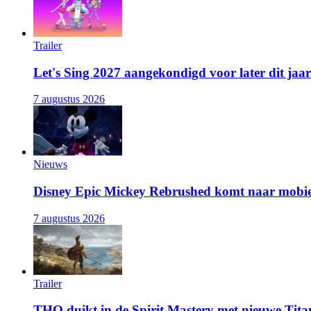
Trailer
Let's Sing 2027 aangekondigd voor later dit jaar
7 augustus 2026
Nieuws
Disney Epic Mickey Rebrushed komt naar mobie
7 augustus 2026
Trailer
THQ duikt in de Spirit Mastery met nieuwe Titan