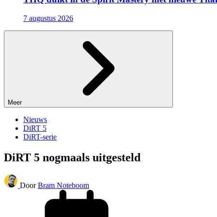
7 augustus 2026
Meer
Nieuws
DiRT 5
DiRT-serie
DiRT 5 nogmaals uitgesteld
Door
Bram Noteboom