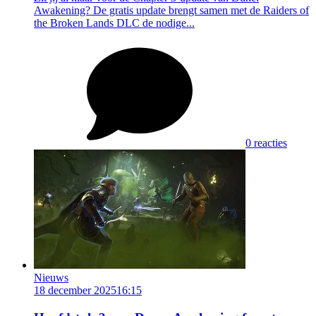
Awakening? De gratis update brengt samen met de Raiders of
the Broken Lands DLC de nodige...
0 reacties
Nieuws
18 december 2025
16:15