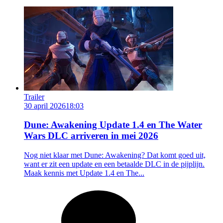
Trailer
30 april 2026
18:03
Dune: Awakening Update 1.4 en The Water
Wars DLC arriveren in mei 2026
Nog niet klaar met Dune: Awakening? Dat komt goed uit,
want er zit een update en een betaalde DLC in de pijplijn.
Maak kennis met Update 1.4 en The...