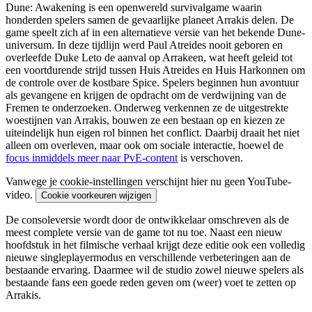
Dune: Awakening is een openwereld survivalgame waarin
honderden spelers samen de gevaarlijke planeet Arrakis delen. De
game speelt zich af in een alternatieve versie van het bekende Dune-
universum. In deze tijdlijn werd Paul Atreides nooit geboren en
overleefde Duke Leto de aanval op Arrakeen, wat heeft geleid tot
een voortdurende strijd tussen Huis Atreides en Huis Harkonnen om
de controle over de kostbare Spice. Spelers beginnen hun avontuur
als gevangene en krijgen de opdracht om de verdwijning van de
Fremen te onderzoeken. Onderweg verkennen ze de uitgestrekte
woestijnen van Arrakis, bouwen ze een bestaan op en kiezen ze
uiteindelijk hun eigen rol binnen het conflict. Daarbij draait het niet
alleen om overleven, maar ook om sociale interactie, hoewel de
focus inmiddels meer naar PvE-content
is verschoven.
Vanwege je cookie-instellingen verschijnt hier nu geen YouTube-
video.
Cookie voorkeuren wijzigen
De consoleversie wordt door de ontwikkelaar omschreven als de
meest complete versie van de game tot nu toe. Naast een nieuw
hoofdstuk in het filmische verhaal krijgt deze editie ook een volledig
nieuwe singleplayermodus en verschillende verbeteringen aan de
bestaande ervaring. Daarmee wil de studio zowel nieuwe spelers als
bestaande fans een goede reden geven om (weer) voet te zetten op
Arrakis.