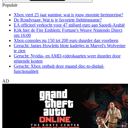
Populair
Xbox viert 25 jaar gaming: wat is jouw mooiste herinnering?
De Rondvraag: Wat is je favoriete fightinggame?
EA officieel verkocht voor 47 miljard euro aan Saoedi-Arabië
Kijk hier de Fire Emblem: Fortune's Weave Nintendo Direct
om 16:00
Xbox-consoles nu 150 tot 200 euro duurder dan voorheen
Gerucht: James Howletts blote kadetjes in Marvel's Wolverine
te zien
Gerucht: Nvidia- en AMD-videokaarten weer duurder door
stijgende kosten
Gerucht: Xbox onthult deze maand disc-to-digital-
functionaliteit
AD