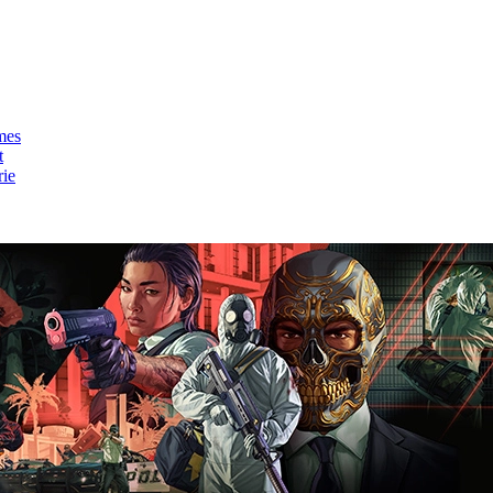
mes
t
rie