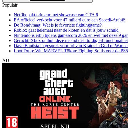
Populair
Netflix pakt primeur met showcase van GTA 6
EA officieel verkocht voor 47 miljard euro aan Saoedi-Arabië
De Rondvraag: Wat is je favoriete fightinggame?
Roblox gaat helemaal naar de kloten en dat is jouw schuld
Nintendo is erbij tijdens gamescom 2026 en wel met deze 9 ga
Gerucht: Xbox onthult deze maand disc-to-digital-functionalitei
Dave Bautista in gesprek voor rol van Kratos in God of War-se
Loot Drop: Win MARVEL Tōkon: Fighting Souls voor de PS5
AD