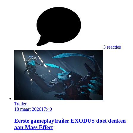
3 reacties
Trailer
18 maart 2026
17:40
Eerste gameplaytrailer EXODUS doet denken
aan Mass Effect