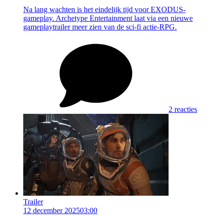
Na lang wachten is het eindelijk tijd voor EXODUS-
gameplay. Archetype Entertainment laat via een nieuwe
gameplaytrailer meer zien van de sci-fi actie-RPG.
2 reacties
Trailer
12 december 2025
03:00