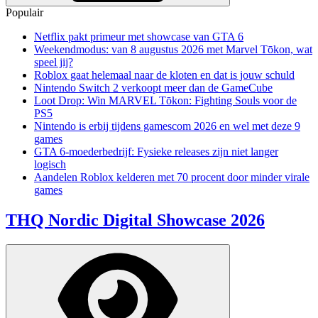
Populair
Netflix pakt primeur met showcase van GTA 6
Weekendmodus: van 8 augustus 2026 met Marvel Tōkon, wat
speel jij?
Roblox gaat helemaal naar de kloten en dat is jouw schuld
Nintendo Switch 2 verkoopt meer dan de GameCube
Loot Drop: Win MARVEL Tōkon: Fighting Souls voor de
PS5
Nintendo is erbij tijdens gamescom 2026 en wel met deze 9
games
GTA 6-moederbedrijf: Fysieke releases zijn niet langer
logisch
Aandelen Roblox kelderen met 70 procent door minder virale
games
THQ Nordic Digital Showcase 2026